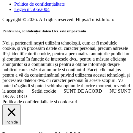
Politica de confidențialitate
Legea nr.506/2004
Copyright © 2026. All rights reserved. Https://Turist-Info.ro
Pentru noi, confidențialitatea Dvs. este importantă
Noi și partenerii noștri utilizăm tehnologii, cum ar fi modulele
cookie, și vă procesăm datele cu caracter personal, precum adresele
IP și identificatorii cookie, pentru a personaliza anunțurile publicitare
și conținutul în funcție de interesele dvs., pentru a măsura eficiența
anunțurilor și a conținutului și pentru a obține informații despre
publicul care a văzut anunțurile și conținutul. Faceți clic mai jos
pentru a vă da consimțământul privind utilizarea acestei tehnologii și
procesarea datelor dvs. cu caracter personal în aceste scopuri. Vă
puteți răzgândi și puteți schimba opțiunile în orice moment, revenind
la acest site.
Setări cookie
SUNT DE ACORD
NU SUNT
DE ACORD
Politica de confidențialitate și cookie-uri
Închide