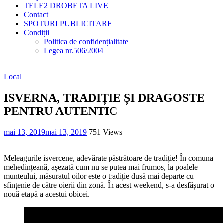
TELE2 DROBETA LIVE
Contact
SPOTURI PUBLICITARE
Condiții
Politica de confidențialitate
Legea nr.506/2004
Local
ISVERNA, TRADIȚIE ȘI DRAGOSTE
PENTRU AUTENTIC
mai 13, 2019
mai 13, 2019
751 Views
Meleagurile isvercene, adevărate păstrătoare de tradiție! În comuna
mehedințeană, așezată cum nu se putea mai frumos, la poalele
munteului, măsuratul oilor este o tradiție dusă mai departe cu
sfințenie de către oierii din zonă. În acest weekend, s-a desfășurat o
nouă etapă a acestui obicei.