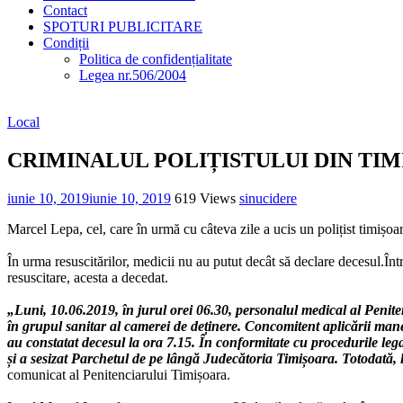
Contact
SPOTURI PUBLICITARE
Condiții
Politica de confidențialitate
Legea nr.506/2004
Local
CRIMINALUL POLIȚISTULUI DIN TIMI
iunie 10, 2019
iunie 10, 2019
619 Views
sinucidere
Marcel Lepa, cel, care în urmă cu câteva zile a ucis un polițist timișoare
În urma resuscitărilor, medicii nu au putut decât să declare decesul.În
resuscitare, acesta a decedat.
„Luni, 10.06.2019, în jurul orei 06.30, personalul medical al Penite
în grupul sanitar al camerei de deținere. Concomitent aplicării mane
au constatat decesul la ora 7.15. În conformitate cu procedurile lega
și a sesizat Parchetul de pe lângă Judecătoria Timișoara. Totodată, l
comunicat al Penitenciarului Timișoara.