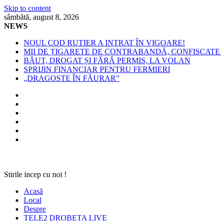
Skip to content
sâmbătă, august 8, 2026
NEWS
NOUL COD RUTIER A INTRAT ÎN VIGOARE!
MII DE ȚIGARETE DE CONTRABANDĂ, CONFISCATE 
BĂUT, DROGAT ȘI FĂRĂ PERMIS, LA VOLAN
SPRIJIN FINANCIAR PENTRU FERMIERI
„DRAGOSTE ÎN FĂURAR”
Stirile incep cu noi !
Acasă
Local
Despre
TELE2 DROBETA LIVE