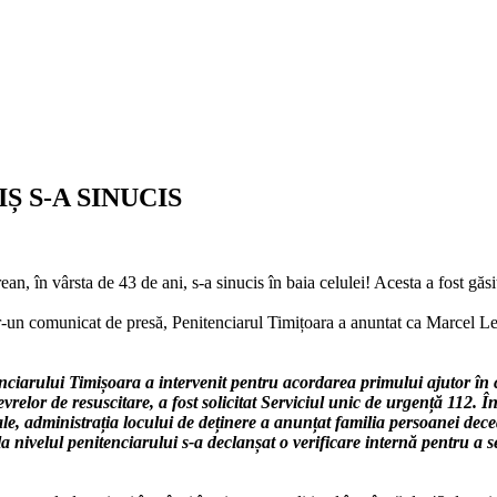
Ș S-A SINUCIS
an, în vârsta de 43 de ani, s-a sinucis în baia celulei! Acesta a fost găsit
tr-un comunicat de presă, Penitenciarul Timițoara a anuntat ca Marcel Le
nciarului Timișoara a intervenit pentru acordarea primului ajutor în c
vrelor de resuscitare, a fost solicitat Serviciul unic de urgență 112
le, administrația locului de deținere a anunțat familia persoanei dece
a nivelul penitenciarului s-a declanșat o verificare internă pentru a se