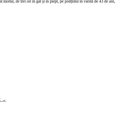
mortal, de trei ori în gât și în piept, pe polițistul în vârstă de 43 de an
E
→