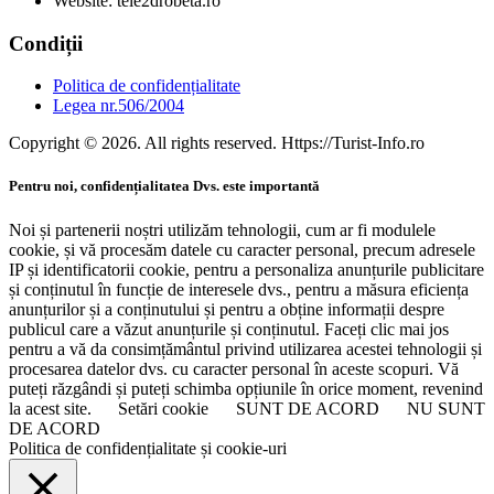
Website: tele2drobeta.ro
Condiții
Politica de confidențialitate
Legea nr.506/2004
Copyright © 2026. All rights reserved. Https://Turist-Info.ro
Pentru noi, confidențialitatea Dvs. este importantă
Noi și partenerii noștri utilizăm tehnologii, cum ar fi modulele
cookie, și vă procesăm datele cu caracter personal, precum adresele
IP și identificatorii cookie, pentru a personaliza anunțurile publicitare
și conținutul în funcție de interesele dvs., pentru a măsura eficiența
anunțurilor și a conținutului și pentru a obține informații despre
publicul care a văzut anunțurile și conținutul. Faceți clic mai jos
pentru a vă da consimțământul privind utilizarea acestei tehnologii și
procesarea datelor dvs. cu caracter personal în aceste scopuri. Vă
puteți răzgândi și puteți schimba opțiunile în orice moment, revenind
la acest site.
Setări cookie
SUNT DE ACORD
NU SUNT
DE ACORD
Politica de confidențialitate și cookie-uri