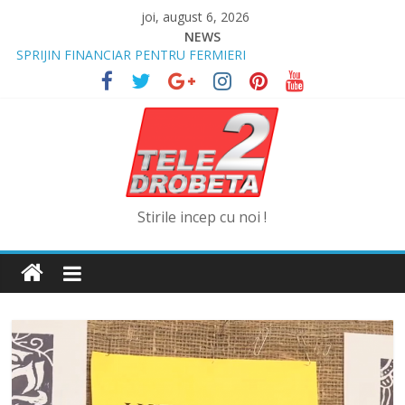
Skip
joi, august 6, 2026
to
NEWS
content
SPRIJIN FINANCIAR PENTRU FERMIERI
„DRAGOSTE ÎN FĂURAR”
NOUL COD RUTIER A INTRAT ÎN VIGOARE!
MII DE ȚIGARETE DE CONTRABANDĂ, CONFISCATE DE
POLIȚIȘTI
BĂUT, DROGAT ȘI FĂRĂ PERMIS, LA VOLAN
Stirile incep cu noi !