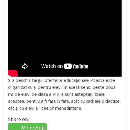
S-a deschis târgul ofertelor educaţionale! Acesta este
organizat cu şi pentru elevi. În acest sens, peste două
mii de elevi de clasa a VIII-a sunt aşteptaţi, zilele
acestea, pentru a fi faţă în faţă, atât cu cadrele didactice,
cât şi cu elevi ai liceelor mehedinţene.
Share on:
WhatsApp