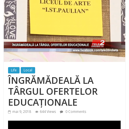
Life
Local
ÎNGRĂMĂDEALĂ LA
TÂRGUL OFERTELOR
EDUCAŢIONALE
mai 9, 2018
644 Views
0 Comments