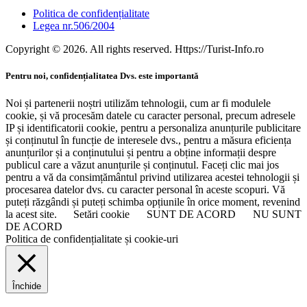
Politica de confidențialitate
Legea nr.506/2004
Copyright © 2026. All rights reserved. Https://Turist-Info.ro
Pentru noi, confidențialitatea Dvs. este importantă
Noi și partenerii noștri utilizăm tehnologii, cum ar fi modulele
cookie, și vă procesăm datele cu caracter personal, precum adresele
IP și identificatorii cookie, pentru a personaliza anunțurile publicitare
și conținutul în funcție de interesele dvs., pentru a măsura eficiența
anunțurilor și a conținutului și pentru a obține informații despre
publicul care a văzut anunțurile și conținutul. Faceți clic mai jos
pentru a vă da consimțământul privind utilizarea acestei tehnologii și
procesarea datelor dvs. cu caracter personal în aceste scopuri. Vă
puteți răzgândi și puteți schimba opțiunile în orice moment, revenind
la acest site.
Setări cookie
SUNT DE ACORD
NU SUNT
DE ACORD
Politica de confidențialitate și cookie-uri
Închide