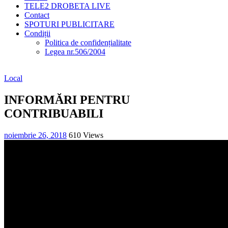
TELE2 DROBETA LIVE
Contact
SPOTURI PUBLICITARE
Condiții
Politica de confidențialitate
Legea nr.506/2004
Local
INFORMĂRI PENTRU
CONTRIBUABILI
noiembrie 26, 2018
610 Views