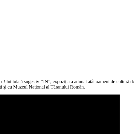
cu! Intitulată sugestiv ’’IN”, expoziția a adunat atât oameni de cultură 
ști și cu Muzeul Național al Tăranului Român.