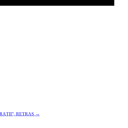
RAŢII”, RETRAS
→