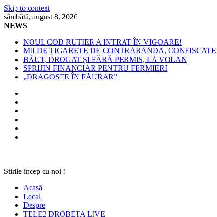
Skip to content
sâmbătă, august 8, 2026
NEWS
NOUL COD RUTIER A INTRAT ÎN VIGOARE!
MII DE ȚIGARETE DE CONTRABANDĂ, CONFISCATE 
BĂUT, DROGAT ȘI FĂRĂ PERMIS, LA VOLAN
SPRIJIN FINANCIAR PENTRU FERMIERI
„DRAGOSTE ÎN FĂURAR”
Stirile incep cu noi !
Acasă
Local
Despre
TELE2 DROBETA LIVE