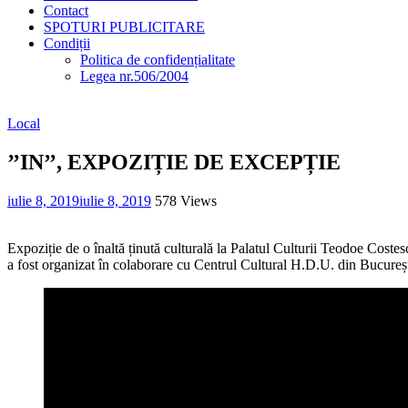
Contact
SPOTURI PUBLICITARE
Condiții
Politica de confidențialitate
Legea nr.506/2004
Local
’’IN’’, EXPOZIȚIE DE EXCEPȚIE
iulie 8, 2019
iulie 8, 2019
578 Views
Expoziție de o înaltă ținută culturală la Palatul Culturii Teodoe Costes
a fost organizat în colaborare cu Centrul Cultural H.D.U. din Bucure