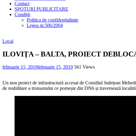
Contact
SPOTURI PUBLICITARE
Condiții
Politica de confidențialitate
Legea nr.506/2004
Local
ILOVIȚA – BALTA, PROIECT DEBLOC
februarie 15, 2019
februarie 15, 2019
561 Views
Un nou proiect de infrastructură accesat de Consiliul Județean Mehedinți
de reabilitare a tronsonului ce pornește din DN6 și traversează localită