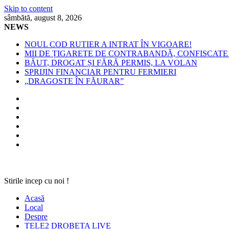
Skip to content
sâmbătă, august 8, 2026
NEWS
NOUL COD RUTIER A INTRAT ÎN VIGOARE!
MII DE ȚIGARETE DE CONTRABANDĂ, CONFISCATE 
BĂUT, DROGAT ȘI FĂRĂ PERMIS, LA VOLAN
SPRIJIN FINANCIAR PENTRU FERMIERI
„DRAGOSTE ÎN FĂURAR”
Stirile incep cu noi !
Acasă
Local
Despre
TELE2 DROBETA LIVE