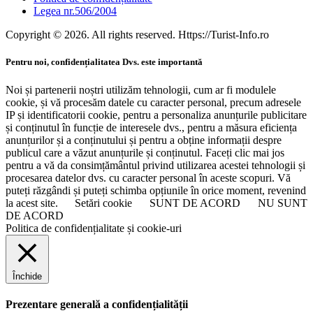
Legea nr.506/2004
Copyright © 2026. All rights reserved. Https://Turist-Info.ro
Pentru noi, confidențialitatea Dvs. este importantă
Noi și partenerii noștri utilizăm tehnologii, cum ar fi modulele
cookie, și vă procesăm datele cu caracter personal, precum adresele
IP și identificatorii cookie, pentru a personaliza anunțurile publicitare
și conținutul în funcție de interesele dvs., pentru a măsura eficiența
anunțurilor și a conținutului și pentru a obține informații despre
publicul care a văzut anunțurile și conținutul. Faceți clic mai jos
pentru a vă da consimțământul privind utilizarea acestei tehnologii și
procesarea datelor dvs. cu caracter personal în aceste scopuri. Vă
puteți răzgândi și puteți schimba opțiunile în orice moment, revenind
la acest site.
Setări cookie
SUNT DE ACORD
NU SUNT
DE ACORD
Politica de confidențialitate și cookie-uri
Închide
Prezentare generală a confidențialității