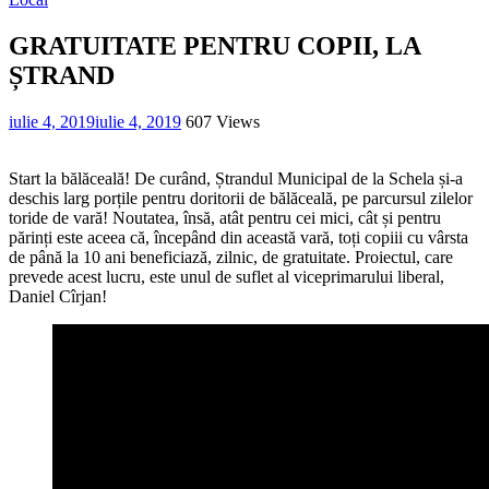
GRATUITATE PENTRU COPII, LA
ȘTRAND
iulie 4, 2019
iulie 4, 2019
607 Views
Start la bălăceală! De curând, Ștrandul Municipal de la Schela și-a
deschis larg porțile pentru doritorii de bălăceală, pe parcursul zilelor
toride de vară! Noutatea, însă, atât pentru cei mici, cât și pentru
părinți este aceea că, începând din această vară, toți copiii cu vârsta
de până la 10 ani beneficiază, zilnic, de gratuitate. Proiectul, care
prevede acest lucru, este unul de suflet al viceprimarului liberal,
Daniel Cîrjan!