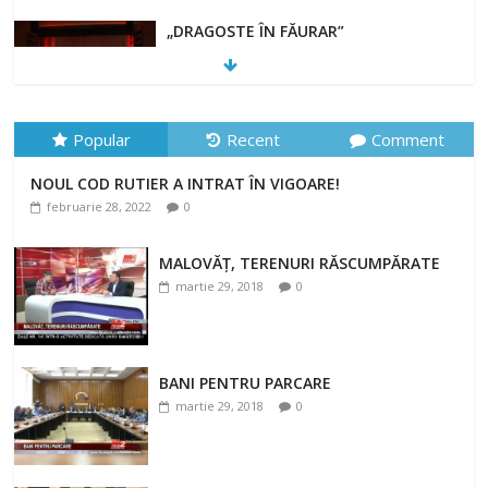
„DRAGOSTE ÎN FĂURAR”
februarie 23, 2022
Popular
Recent
Comment
NOUL COD RUTIER A INTRAT ÎN VIGOARE!
NOUL COD RUTIER A INTRAT ÎN VIGOARE!
februarie 28, 2022
0
februarie 28, 2022
0
MALOVĂȚ, TERENURI RĂSCUMPĂRATE
martie 29, 2018
0
BANI PENTRU PARCARE
martie 29, 2018
0