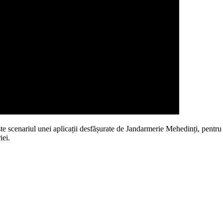
ste scenariul unei aplicații desfășurate de Jandarmerie Mehedinți, pentru 
iei.