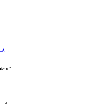
ALĂ
→
ate cu
*