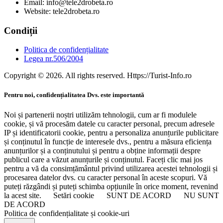
Email: info@tele2drobeta.ro
Website: tele2drobeta.ro
Condiții
Politica de confidențialitate
Legea nr.506/2004
Copyright © 2026. All rights reserved. Https://Turist-Info.ro
Pentru noi, confidențialitatea Dvs. este importantă
Noi și partenerii noștri utilizăm tehnologii, cum ar fi modulele
cookie, și vă procesăm datele cu caracter personal, precum adresele
IP și identificatorii cookie, pentru a personaliza anunțurile publicitare
și conținutul în funcție de interesele dvs., pentru a măsura eficiența
anunțurilor și a conținutului și pentru a obține informații despre
publicul care a văzut anunțurile și conținutul. Faceți clic mai jos
pentru a vă da consimțământul privind utilizarea acestei tehnologii și
procesarea datelor dvs. cu caracter personal în aceste scopuri. Vă
puteți răzgândi și puteți schimba opțiunile în orice moment, revenind
la acest site.
Setări cookie
SUNT DE ACORD
NU SUNT
DE ACORD
Politica de confidențialitate și cookie-uri