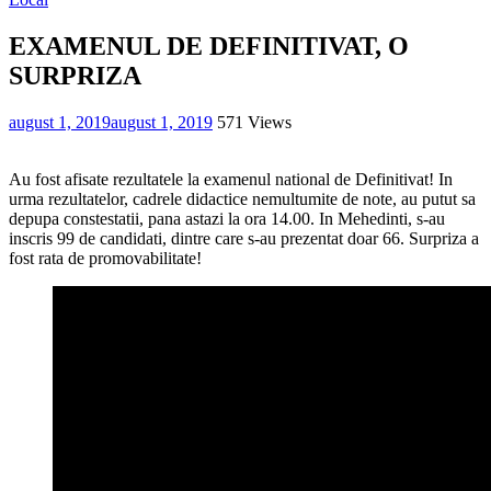
EXAMENUL DE DEFINITIVAT, O
SURPRIZA
august 1, 2019
august 1, 2019
571 Views
Au fost afisate rezultatele la examenul national de Definitivat! In
urma rezultatelor, cadrele didactice nemultumite de note, au putut sa
depupa constestatii, pana astazi la ora 14.00. In Mehedinti, s-au
inscris 99 de candidati, dintre care s-au prezentat doar 66. Surpriza a
fost rata de promovabilitate!