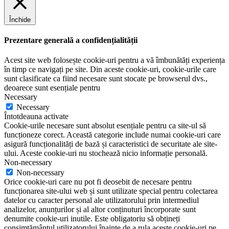
Închide
Prezentare generală a confidențialității
Acest site web folosește cookie-uri pentru a vă îmbunătăți experiența
în timp ce navigați pe site. Din aceste cookie-uri, cookie-urile care
sunt clasificate ca fiind necesare sunt stocate pe browserul dvs.,
deoarece sunt esențiale pentru
Necessary
Necessary
Întotdeauna activate
Cookie-urile necesare sunt absolut esențiale pentru ca site-ul să
funcționeze corect. Această categorie include numai cookie-uri care
asigură funcționalități de bază și caracteristici de securitate ale site-
ului. Aceste cookie-uri nu stochează nicio informație personală.
Non-necessary
Non-necessary
Orice cookie-uri care nu pot fi deosebit de necesare pentru
funcționarea site-ului web și sunt utilizate special pentru colectarea
datelor cu caracter personal ale utilizatorului prin intermediul
analizelor, anunțurilor și al altor conținuturi încorporate sunt
denumite cookie-uri inutile. Este obligatoriu să obțineți
consimțământul utilizatorului înainte de a rula aceste cookie-uri pe