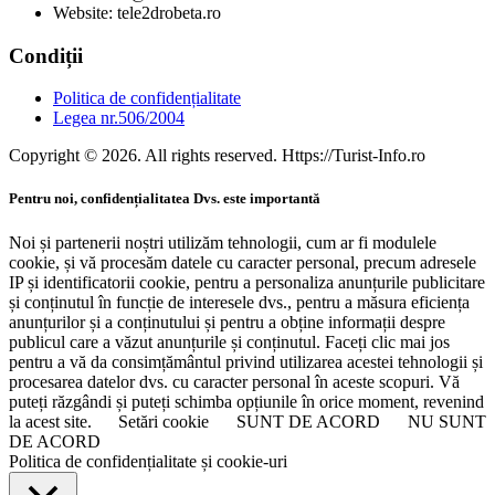
Website: tele2drobeta.ro
Condiții
Politica de confidențialitate
Legea nr.506/2004
Copyright © 2026. All rights reserved. Https://Turist-Info.ro
Pentru noi, confidențialitatea Dvs. este importantă
Noi și partenerii noștri utilizăm tehnologii, cum ar fi modulele
cookie, și vă procesăm datele cu caracter personal, precum adresele
IP și identificatorii cookie, pentru a personaliza anunțurile publicitare
și conținutul în funcție de interesele dvs., pentru a măsura eficiența
anunțurilor și a conținutului și pentru a obține informații despre
publicul care a văzut anunțurile și conținutul. Faceți clic mai jos
pentru a vă da consimțământul privind utilizarea acestei tehnologii și
procesarea datelor dvs. cu caracter personal în aceste scopuri. Vă
puteți răzgândi și puteți schimba opțiunile în orice moment, revenind
la acest site.
Setări cookie
SUNT DE ACORD
NU SUNT
DE ACORD
Politica de confidențialitate și cookie-uri