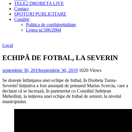
TELE2 DROBETA LIVE
Contact
SPOTURI PUBLICITARE
Condiții
Politica de confidențialitate
Legea nr.506/2004
Local
ECHIPĂ DE FOTBAL, LA SEVERIN
septembrie 30, 2019
septembrie 30, 2019
1020 Views
Se dorește înființarea unei echipe de fotbal, în Drobeta Turnu-
Severin! Inițiativa a fost anunțată de primarul Marius Screciu, care a
declarat că se lucrează, în parteneriat cu Consiliul Județean
Mehedinți, la inițierea unei echipe de fotbal de seniori, la nivelul
municipiului.