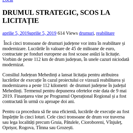
DRUMUL STRATEGIC, SCOS LA
LICITAȚIE
aprilie 5, 2019
aprilie 5, 2019
614 Views
drumuri
,
reabilitare
Încă cinci tronsoane de drumuri județene vor intra în reabilitare și
modernizare. Lucrările în valoare de 45 de milioane de euro,
contractate pe fonduri europene au fost scoase astăzi la licitație.
Vorbim de peste 112 km de drum județean, în unele cazuri niciodată
modernizat.
Consiliul Județean Mehedinți a lansat licitația pentru atribuirea
lucrărilor de execuție în cazul proiectului ce vizează reabilitarea și
modernizarea a peste 112 kilometri de drumuri județene în județul
Mehedinți. Termenul pentru depunerea ofertelor este data de 9 mai
2019. Finanțarea vine pe Programul Operațional Regional și a fost
contractată în urmă cu aproape doi ani.
Pentru ca procedura să fie una eficientă, lucrările de execuție au fost
împărțite în cinci loturi. Cele cinci tronsoane de drum vor traversa
sau lega localități precum Gruia, Pătulele, Cioroboreni, Vînjuleț,
Oprișor, Rogova, Tîmna sau Grozești.