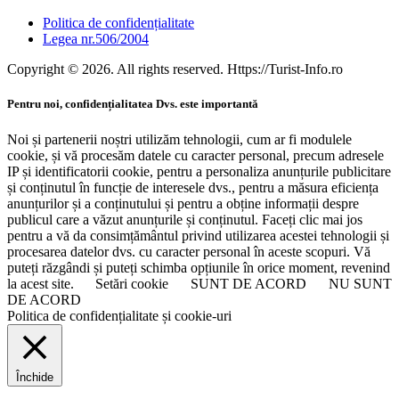
Politica de confidențialitate
Legea nr.506/2004
Copyright © 2026. All rights reserved. Https://Turist-Info.ro
Pentru noi, confidențialitatea Dvs. este importantă
Noi și partenerii noștri utilizăm tehnologii, cum ar fi modulele
cookie, și vă procesăm datele cu caracter personal, precum adresele
IP și identificatorii cookie, pentru a personaliza anunțurile publicitare
și conținutul în funcție de interesele dvs., pentru a măsura eficiența
anunțurilor și a conținutului și pentru a obține informații despre
publicul care a văzut anunțurile și conținutul. Faceți clic mai jos
pentru a vă da consimțământul privind utilizarea acestei tehnologii și
procesarea datelor dvs. cu caracter personal în aceste scopuri. Vă
puteți răzgândi și puteți schimba opțiunile în orice moment, revenind
la acest site.
Setări cookie
SUNT DE ACORD
NU SUNT
DE ACORD
Politica de confidențialitate și cookie-uri
Închide