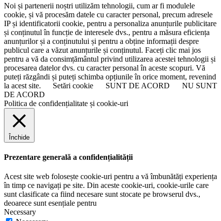
Noi și partenerii noștri utilizăm tehnologii, cum ar fi modulele
cookie, și vă procesăm datele cu caracter personal, precum adresele
IP și identificatorii cookie, pentru a personaliza anunțurile publicitare
și conținutul în funcție de interesele dvs., pentru a măsura eficiența
anunțurilor și a conținutului și pentru a obține informații despre
publicul care a văzut anunțurile și conținutul. Faceți clic mai jos
pentru a vă da consimțământul privind utilizarea acestei tehnologii și
procesarea datelor dvs. cu caracter personal în aceste scopuri. Vă
puteți răzgândi și puteți schimba opțiunile în orice moment, revenind
la acest site.
Setări cookie
SUNT DE ACORD
NU SUNT
DE ACORD
Politica de confidențialitate și cookie-uri
Închide
Prezentare generală a confidențialității
Acest site web folosește cookie-uri pentru a vă îmbunătăți experiența
în timp ce navigați pe site. Din aceste cookie-uri, cookie-urile care
sunt clasificate ca fiind necesare sunt stocate pe browserul dvs.,
deoarece sunt esențiale pentru
Necessary