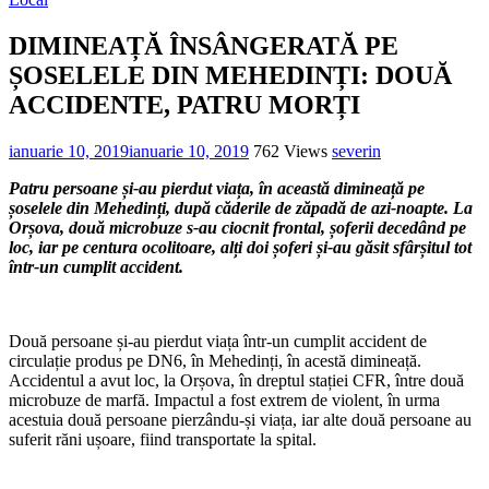
DIMINEAȚĂ ÎNSÂNGERATĂ PE
ȘOSELELE DIN MEHEDINȚI: DOUĂ
ACCIDENTE, PATRU MORȚI
ianuarie 10, 2019
ianuarie 10, 2019
762 Views
severin
Patru persoane și-au pierdut viața, în această dimineață pe
șoselele din Mehedinți, după căderile de zăpadă de azi-noapte. La
Orșova, două microbuze s-au ciocnit frontal, șoferii decedând pe
loc, iar pe centura ocolitoare, alți doi șoferi și-au găsit sfârșitul tot
într-un cumplit accident.
Două persoane și-au pierdut viața într-un cumplit accident de
circulație produs pe DN6, în Mehedinți, în acestă dimineață.
Accidentul a avut loc, la Orșova, în dreptul stației CFR, între două
microbuze de marfă. Impactul a fost extrem de violent, în urma
acestuia două persoane pierzându-și viața, iar alte două persoane au
suferit răni ușoare, fiind transportate la spital.