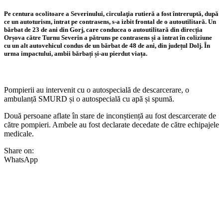
Pe centura ocolitoare a Severinului, circulaţia rutieră a fost întreruptă, după
ce un autoturism, intrat pe contrasens, s-a izbit frontal de o autoutilitară. Un
bărbat de 23 de ani din Gorj, care conducea o autoutilitară din direcția
Orșova către Turnu Severin a pătruns pe contrasens și a intrat în coliziune
cu un alt autovehicul condus de un bărbat de 48 de ani, din județul Dolj. În
urma impactului, ambii bărbați și-au pierdut viața.
Pompierii au intervenit cu o autospecială de descarcerare, o
ambulanță SMURD și o autospecială cu apă și spumă.
Două persoane aflate în stare de inconștiență au fost descarcerate de
către pompieri. Ambele au fost declarate decedate de către echipajele
medicale.
Share on:
WhatsApp