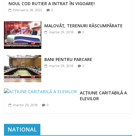
NOUL COD RUTIER A INTRAT ÎN VIGOARE!
februarie 28, 2022
0
februarie 28, 2022
0
MALOVĂȚ, TERENURI RĂSCUMPĂRATE
martie 29, 2018
0
BANI PENTRU PARCARE
martie 29, 2018
0
ACȚIUNE CARITABILĂ A
ELEVILOR
martie 29, 2018
0
NATIONAL