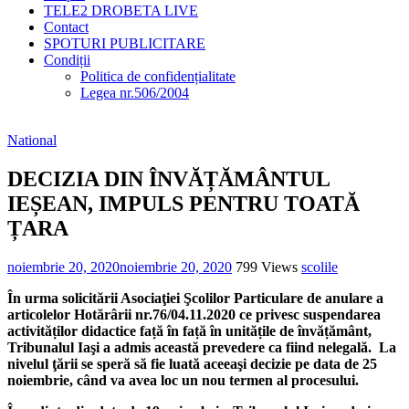
TELE2 DROBETA LIVE
Contact
SPOTURI PUBLICITARE
Condiții
Politica de confidențialitate
Legea nr.506/2004
National
DECIZIA DIN ÎNVĂȚĂMÂNTUL
IEȘEAN, IMPULS PENTRU TOATĂ
ȚARA
noiembrie 20, 2020
noiembrie 20, 2020
799 Views
scolile
Î
n urma solicitării Asociaţiei Şcolilor Particulare
de anulare a
articolelor Hotărârii nr.76/04.11.2020 ce privesc suspendarea
activităților didactice față în față în unitățile de învățământ,
Tribunalul Iaşi a admis această prevedere ca fiind nelegală. La
nivelul ţării se speră să fie luată aceeaşi decizie pe data de 25
noiembrie, când va avea loc un nou termen al procesului.