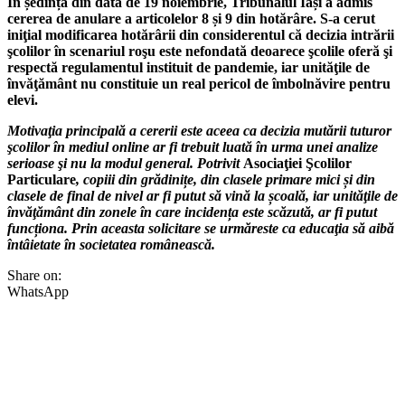
În ședința din data de 19 noiembrie, Tribunalul Iași a admis
cererea de anulare a articolelor 8 și 9 din hotărâre. S-a cerut
iniţial modificarea hotărârii din considerentul că decizia intrării
şcolilor în scenariul roşu este nefondată deoarece şcolile oferă şi
respectă regulamentul instituit de pandemie, iar unităţile de
învăţământ nu constituie un real pericol de îmbolnăvire pentru
elevi.
Motivaţia principală a cererii este aceea ca decizia mutării tuturor
şcolilor în mediul online ar fi trebuit luată în urma unei analize
serioase şi nu la modul general. Potrivit
Asociaţiei Şcolilor
Particulare
, copiii din grădinițe, din clasele primare mici și din
clasele de final de nivel ar fi putut să vină la școală, iar unităţile de
învăţământ din zonele în care incidența este scăzută, ar fi putut
funcționa. Prin aceasta solicitare se urmăreste ca educaţia să aibă
întâietate în societatea românească.
Share on:
WhatsApp