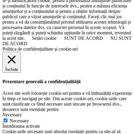
IP și identificatorii cookie, pentru a personaliza anunțurile publicitare
și conținutul în funcție de interesele dvs., pentru a măsura eficiența
anunțurilor și a conținutului și pentru a obține informații despre
publicul care a văzut anunțurile și conținutul. Faceți clic mai jos
pentru a vă da consimțământul privind utilizarea acestei tehnologii și
procesarea datelor dvs. cu caracter personal în aceste scopuri. Vă
puteți răzgândi și puteți schimba opțiunile în orice moment, revenind
la acest site.
Setări cookie
SUNT DE ACORD
NU SUNT
DE ACORD
Politica de confidențialitate și cookie-uri
Închide
Prezentare generală a confidențialității
Acest site web folosește cookie-uri pentru a vă îmbunătăți experiența
în timp ce navigați pe site. Din aceste cookie-uri, cookie-urile care
sunt clasificate ca fiind necesare sunt stocate pe browserul dvs.,
deoarece sunt esențiale pentru
Necessary
Necessary
Întotdeauna activate
Cookie-urile necesare sunt absolut esențiale pentru ca site-ul să