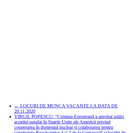
←
LOCURI DE MUNCA VACANTE LA DATA DE
20.11.2020
VIRGIL POPESCU: “Comisia Europeană a aprobat astăzi
acordul parafat în Statele Unite ale Americii privind
cooperarea în domeniul nuclear și colaborarea pentru
construirea Reactoarelor 3 și 4 de la Cernavodă și lucrări de