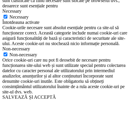
sunt clasificate ca fiind necesare sunt stocate pe browserul dvs.,
deoarece sunt esențiale pentru
Necessary
Necessary
Întotdeauna activate
Cookie-urile necesare sunt absolut esențiale pentru ca site-ul să
funcționeze corect. Această categorie include numai cookie-uri care
asigură funcționalități de bază și caracteristici de securitate ale site-
ului. Aceste cookie-uri nu stochează nicio informație personală.
Non-necessary
Non-necessary
Orice cookie-uri care nu pot fi deosebit de necesare pentru
funcționarea site-ului web și sunt utilizate special pentru colectarea
datelor cu caracter personal ale utilizatorului prin intermediul
analizelor, anunțurilor și al altor conținuturi încorporate sunt
denumite cookie-uri inutile. Este obligatoriu să obțineți
consimțământul utilizatorului înainte de a rula aceste cookie-uri pe
site-ul dvs. web.
SALVEAZĂ ȘI ACCEPTĂ