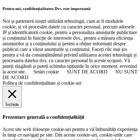
Pentru noi, confidențialitatea Dvs. este importantă
Noi și partenerii noștri utilizăm tehnologii, cum ar fi modulele
cookie, și vă procesăm datele cu caracter personal, precum adresele
IP și identificatorii cookie, pentru a personaliza anunțurile publicitare
și conținutul în funcție de interesele dvs., pentru a măsura eficiența
anunțurilor și a conținutului și pentru a obține informații despre
publicul care a văzut anunțurile și conținutul. Faceți clic mai jos
pentru a vă da consimțământul privind utilizarea acestei tehnologii și
procesarea datelor dvs. cu caracter personal în aceste scopuri. Vă
puteți răzgândi și puteți schimba opțiunile în orice moment, revenind
la acest site.
Setări cookie
SUNT DE ACORD
NU SUNT
DE ACORD
Politica de confidențialitate și cookie-uri
Închide
Prezentare generală a confidențialității
Acest site web folosește cookie-uri pentru a vă îmbunătăți experiența
în timp ce navigați pe site. Din aceste cookie-uri, cookie-urile care