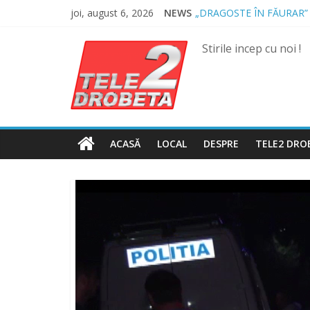
Skip
joi, august 6, 2026
NEWS
„DRAGOSTE ÎN FĂURAR”
to
NOUL COD RUTIER A INT
content
MII DE ȚIGARETE DE CO
Stirile incep cu noi !
BĂUT, DROGAT ȘI FĂRĂ 
SPRIJIN FINANCIAR PEN
ACASĂ
LOCAL
DESPRE
TELE2 DRO