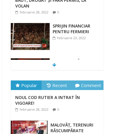
BĂUT, DROGAT ȘI FĂRĂ PERMIS, LA
VOLAN
februarie 28, 2022
0
SPRIJIN FINANCIAR
PENTRU FERMIERI
februarie 23, 2022
„DRAGOSTE ÎN
FĂURAR”
februarie 23, 2022
Popular
Recent
Comment
NOUL COD RUTIER A INTRAT ÎN
NOUL COD RUTIER A INTRAT ÎN
VIGOARE!
VIGOARE!
februarie 28, 2022
0
februarie 28, 2022
0
MALOVĂȚ, TERENURI
RĂSCUMPĂRATE