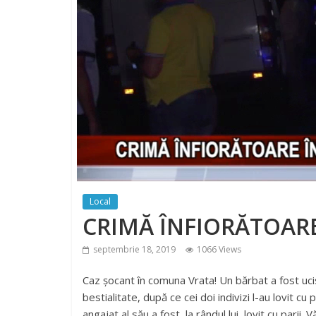
Local
CRIMĂ ÎNFIORĂTOARE
septembrie 18, 2019
1066 Views
Caz șocant în comuna Vrata! Un bărbat a fost ucis 
bestialitate, după ce cei doi indivizi l-au lovit c
angajat al său a fost, la rândul lui, lovit cu parii