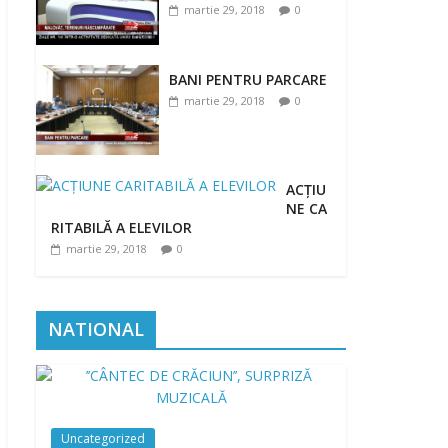
martie 29, 2018
0
BANI PENTRU PARCARE
martie 29, 2018
0
ACȚIU
NE CA
RITABILĂ A ELEVILOR
martie 29, 2018
0
NATIONAL
Uncategorized