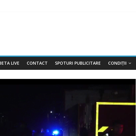
RAT ÎN VIGOARE!
NTRABANDĂ, CONFISCATE DE POLIȚIȘTI
PERMIS, LA VOLAN
TRU FERMIERI
BETA LIVE
CONTACT
SPOTURI PUBLICITARE
CONDIȚII