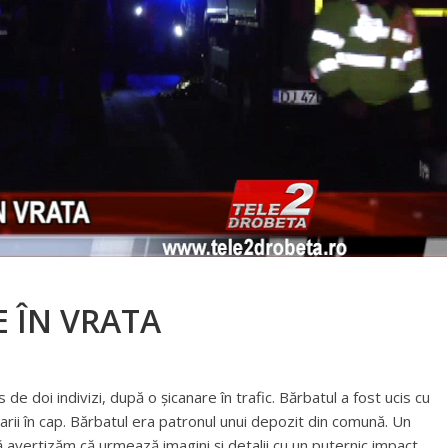
 ÎN VRATA
de doi indivizi, după o șicanare în trafic. Bărbatul a fost ucis cu
u parii în cap. Bărbatul era patronul unui depozit din comună. Un
. Vă avertizăm că urmează imagini și detalii cu un puternic impact