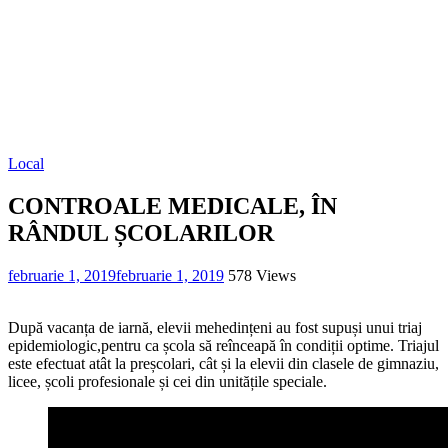
Local
CONTROALE MEDICALE, ÎN
RÂNDUL ȘCOLARILOR
februarie 1, 2019
februarie 1, 2019
578 Views
După vacanța de iarnă, elevii mehedințeni au fost supuși unui triaj
epidemiologic,pentru ca școla să reînceapă în condiții optime. Triajul
este efectuat atât la preșcolari, cât și la elevii din clasele de gimnaziu,
licee, școli profesionale și cei din unitățile speciale.