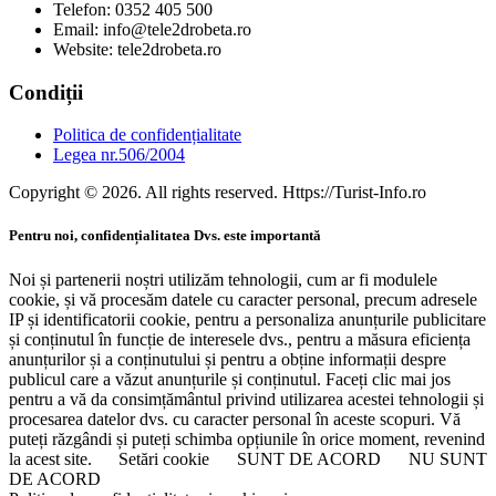
Telefon: 0352 405 500
Email: info@tele2drobeta.ro
Website: tele2drobeta.ro
Condiții
Politica de confidențialitate
Legea nr.506/2004
Copyright © 2026. All rights reserved. Https://Turist-Info.ro
Pentru noi, confidențialitatea Dvs. este importantă
Noi și partenerii noștri utilizăm tehnologii, cum ar fi modulele
cookie, și vă procesăm datele cu caracter personal, precum adresele
IP și identificatorii cookie, pentru a personaliza anunțurile publicitare
și conținutul în funcție de interesele dvs., pentru a măsura eficiența
anunțurilor și a conținutului și pentru a obține informații despre
publicul care a văzut anunțurile și conținutul. Faceți clic mai jos
pentru a vă da consimțământul privind utilizarea acestei tehnologii și
procesarea datelor dvs. cu caracter personal în aceste scopuri. Vă
puteți răzgândi și puteți schimba opțiunile în orice moment, revenind
la acest site.
Setări cookie
SUNT DE ACORD
NU SUNT
DE ACORD