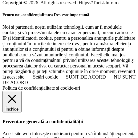
Copyright © 2026. All rights reserved. Https://Turist-Info.ro
Pentru noi, confidențialitatea Dvs. este importantă
Noi și partenerii noștri utilizăm tehnologii, cum ar fi modulele
cookie, și vă procesăm datele cu caracter personal, precum adresele
IP și identificatorii cookie, pentru a personaliza anunțurile publicitare
și conținutul în funcție de interesele dvs., pentru a măsura eficiența
anunțurilor și a conținutului și pentru a obține informații despre
publicul care a văzut anunțurile și conținutul. Faceți clic mai jos
pentru a vă da consimțământul privind utilizarea acestei tehnologii și
procesarea datelor dvs. cu caracter personal în aceste scopuri. Vă
puteți răzgândi și puteți schimba opțiunile în orice moment, revenind
la acest site.
Setări cookie
SUNT DE ACORD
NU SUNT
DE ACORD
Politica de confidențialitate și cookie-uri
Închide
Prezentare generală a confidențialității
Acest site web folosește cookie-uri pentru a vă îmbunătăți experiența