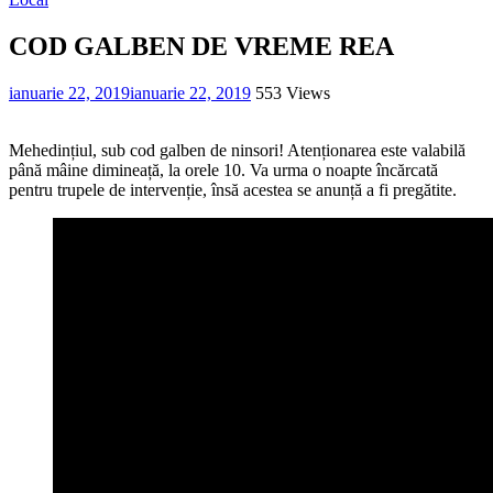
COD GALBEN DE VREME REA
ianuarie 22, 2019
ianuarie 22, 2019
553 Views
Mehedințiul, sub cod galben de ninsori! Atenționarea este valabilă
până mâine dimineață, la orele 10. Va urma o noapte încărcată
pentru trupele de intervenție, însă acestea se anunță a fi pregătite.