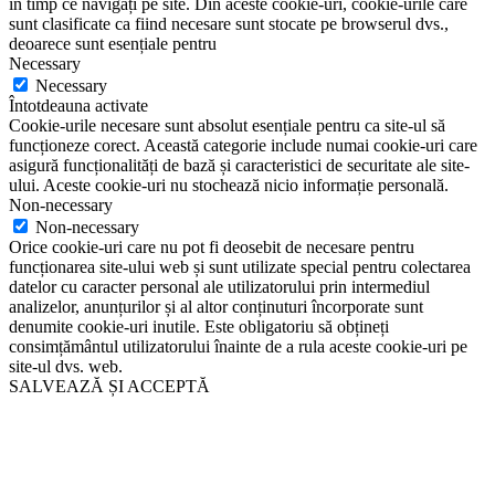
în timp ce navigați pe site. Din aceste cookie-uri, cookie-urile care
sunt clasificate ca fiind necesare sunt stocate pe browserul dvs.,
deoarece sunt esențiale pentru
Necessary
Necessary
Întotdeauna activate
Cookie-urile necesare sunt absolut esențiale pentru ca site-ul să
funcționeze corect. Această categorie include numai cookie-uri care
asigură funcționalități de bază și caracteristici de securitate ale site-
ului. Aceste cookie-uri nu stochează nicio informație personală.
Non-necessary
Non-necessary
Orice cookie-uri care nu pot fi deosebit de necesare pentru
funcționarea site-ului web și sunt utilizate special pentru colectarea
datelor cu caracter personal ale utilizatorului prin intermediul
analizelor, anunțurilor și al altor conținuturi încorporate sunt
denumite cookie-uri inutile. Este obligatoriu să obțineți
consimțământul utilizatorului înainte de a rula aceste cookie-uri pe
site-ul dvs. web.
SALVEAZĂ ȘI ACCEPTĂ