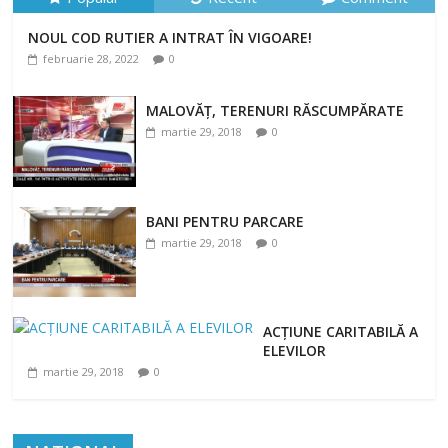
NOUL COD RUTIER A INTRAT ÎN VIGOARE!
NOUL COD RUTIER A INTRAT ÎN VIGOARE!
februarie 28, 2022
0
februarie 28, 2022
0
MALOVĂȚ, TERENURI RĂSCUMPĂRATE
martie 29, 2018
0
BANI PENTRU PARCARE
martie 29, 2018
0
ACȚIUNE CARITABILĂ A
ELEVILOR
martie 29, 2018
0