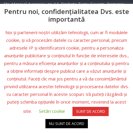
Str. Maresal Averescu, nr. 14, Drobeta Turnu Severin, Romania
Pentru noi, confidențialitatea Dvs. este
Telefon: 0352 405 500
importantă
Email: info@tele2drobeta.ro
Noi și partenerii noștri utilizăm tehnologii, cum ar fi modulele
Website: tele2drobeta.ro
cookie, și vă procesăm datele cu caracter personal, precum
adresele IP și identificatorii cookie, pentru a personaliza
Condiții
anunțurile publicitare și conținutul în funcție de interesele dvs.,
pentru a măsura eficiența anunțurilor și a conținutului și pentru
Politica de
a obține informații despre publicul care a văzut anunțurile și
confidențialitate
conținutul. Faceți clic mai jos pentru a vă da consimțământul
Legea nr.506/2004
privind utilizarea acestei tehnologii și procesarea datelor dvs.
cu caracter personal în aceste scopuri. Vă puteți răzgândi și
puteți schimba opțiunile în orice moment, revenind la acest
site.
Setări cookie
SUNT DE ACORD
Copyright © 2026. All rights reserved. Https://Turist-Info.ro
NU SUNT DE ACORD