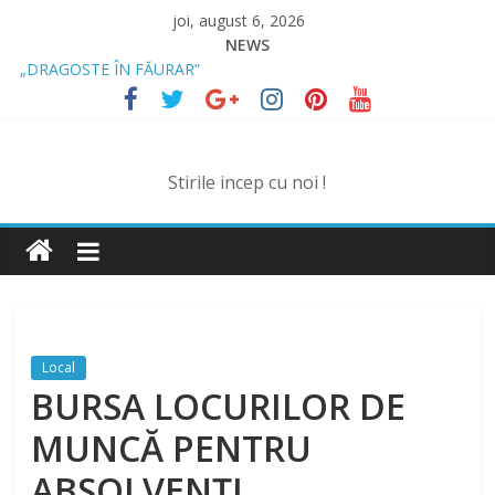
Skip
joi, august 6, 2026
to
NEWS
content
„DRAGOSTE ÎN FĂURAR”
NOUL COD RUTIER A INTRAT ÎN VIGOARE!
MII DE ȚIGARETE DE CONTRABANDĂ, CONFISCATE DE
POLIȚIȘTI
BĂUT, DROGAT ȘI FĂRĂ PERMIS, LA VOLAN
Stirile incep cu noi !
SPRIJIN FINANCIAR PENTRU FERMIERI
Local
BURSA LOCURILOR DE
MUNCĂ PENTRU
ABSOLVENȚI