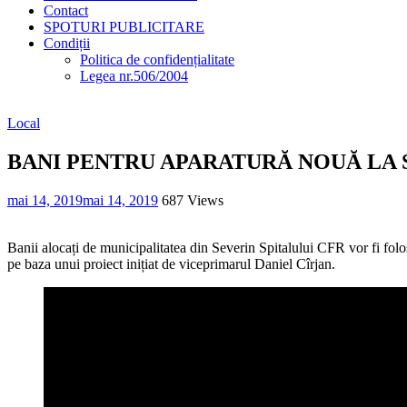
Contact
SPOTURI PUBLICITARE
Condiții
Politica de confidențialitate
Legea nr.506/2004
Local
BANI PENTRU APARATURĂ NOUĂ LA 
mai 14, 2019
mai 14, 2019
687 Views
Banii alocați de municipalitatea din Severin Spitalului CFR vor fi folos
pe baza unui proiect inițiat de viceprimarul Daniel Cîrjan.