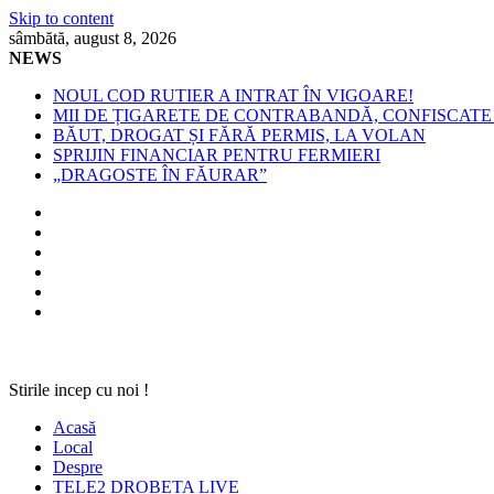
Skip to content
sâmbătă, august 8, 2026
NEWS
NOUL COD RUTIER A INTRAT ÎN VIGOARE!
MII DE ȚIGARETE DE CONTRABANDĂ, CONFISCATE 
BĂUT, DROGAT ȘI FĂRĂ PERMIS, LA VOLAN
SPRIJIN FINANCIAR PENTRU FERMIERI
„DRAGOSTE ÎN FĂURAR”
Stirile incep cu noi !
Acasă
Local
Despre
TELE2 DROBETA LIVE