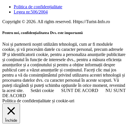
Politica de confidențialitate
Legea nr.506/2004
Copyright © 2026. All rights reserved. Https://Turist-Info.ro
Pentru noi, confidențialitatea Dvs. este importantă
Noi și partenerii noștri utilizăm tehnologii, cum ar fi modulele
cookie, și vă procesăm datele cu caracter personal, precum adresele
IP și identificatorii cookie, pentru a personaliza anunțurile publicitare
și conținutul în funcție de interesele dvs., pentru a măsura eficiența
anunțurilor și a conținutului și pentru a obține informații despre
publicul care a văzut anunțurile și conținutul. Faceți clic mai jos
pentru a vă da consimțământul privind utilizarea acestei tehnologii și
procesarea datelor dvs. cu caracter personal în aceste scopuri. Vă
puteți răzgândi și puteți schimba opțiunile în orice moment, revenind
la acest site.
Setări cookie
SUNT DE ACORD
NU SUNT
DE ACORD
Politica de confidențialitate și cookie-uri
Închide