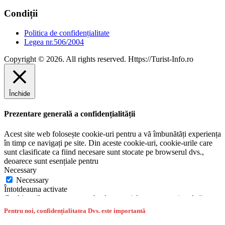
Condiții
Politica de confidențialitate
Legea nr.506/2004
Copyright © 2026. All rights reserved. Https://Turist-Info.ro
Închide
Prezentare generală a confidențialității
Acest site web folosește cookie-uri pentru a vă îmbunătăți experiența
în timp ce navigați pe site. Din aceste cookie-uri, cookie-urile care
sunt clasificate ca fiind necesare sunt stocate pe browserul dvs.,
deoarece sunt esențiale pentru
Necessary
Necessary
Întotdeauna activate
Cookie-urile necesare sunt absolut esențiale pentru ca site-ul să
funcționeze corect. Această categorie include numai cookie-uri care
Pentru noi, confidențialitatea Dvs. este importantă
asigură funcționalități de bază și caracteristici de securitate ale site-