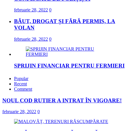
februarie 28, 2022
0
BĂUT, DROGAT ȘI FĂRĂ PERMIS, LA
VOLAN
februarie 28, 2022
0
SPRIJIN FINANCIAR PENTRU FERMIERI
februarie 23, 2022
Popular
Recent
Comment
„DRAGOSTE ÎN FĂURAR”
NOUL COD RUTIER A INTRAT ÎN VIGOARE!
februarie 23, 2022
februarie 28, 2022
0
NOUL COD RUTIER A INTRAT ÎN
VIGOARE!