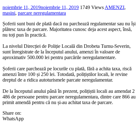
noiembrie 11, 2019
noiembrie 11, 2019
1749 Views
AMENZI
,
masini
,
parcare neregulamentara
Șoferii sunt buni de plată dacă nu parchează regulamentar sau nu își
plătesc taxa de parcare. Majoritatea cunosc deja acest aspect, însă,
nu toți pun în practică.
La nivelul Direcției de Poliție Locală din Drobeta Turnu-Severin,
sunt înregistrate de la începutul anului, amenzi în valoare de
aproximativ 500.000 lei pentru parcările neregulamentare.
Șoferii care parchează pe locurile cu plată, fără a achita taxa, riscă
amenzi între 100 și 250 lei. Totodată, polițiștilor locali, le revine
dreptul de a ridica autoturismele parcate neregulamentar.
De la începutul anului până în prezent, polițiștii locali au amendat 2
486 de persoane pentru parcare neregulamentara, dintre care 866 au
primit amendă pentru că nu și-au achitat taxa de parcare.
Share on:
WhatsApp