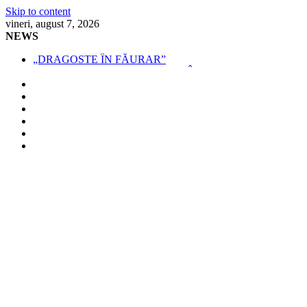
Skip to content
vineri, august 7, 2026
NEWS
„DRAGOSTE ÎN FĂURAR”
NOUL COD RUTIER A INTRAT ÎN VIGOARE!
MII DE ȚIGARETE DE CONTRABANDĂ,
CONFISCATE DE POLIȚIȘTI
BĂUT, DROGAT ȘI FĂRĂ PERMIS, LA VOLAN
SPRIJIN FINANCIAR PENTRU FERMIERI