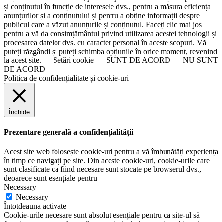
și conținutul în funcție de interesele dvs., pentru a măsura eficiența
anunțurilor și a conținutului și pentru a obține informații despre
publicul care a văzut anunțurile și conținutul. Faceți clic mai jos
pentru a vă da consimțământul privind utilizarea acestei tehnologii și
procesarea datelor dvs. cu caracter personal în aceste scopuri. Vă
puteți răzgândi și puteți schimba opțiunile în orice moment, revenind
la acest site.
Setări cookie
SUNT DE ACORD
NU SUNT
DE ACORD
Politica de confidențialitate și cookie-uri
Închide
Prezentare generală a confidențialității
Acest site web folosește cookie-uri pentru a vă îmbunătăți experiența
în timp ce navigați pe site. Din aceste cookie-uri, cookie-urile care
sunt clasificate ca fiind necesare sunt stocate pe browserul dvs.,
deoarece sunt esențiale pentru
Necessary
Necessary
Întotdeauna activate
Cookie-urile necesare sunt absolut esențiale pentru ca site-ul să