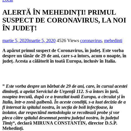
ALERTĂ ÎN MEHEDINȚI! PRIMUL
SUSPECT DE CORONAVIRUS, LA NOI
ÎN JUDEȚ!
martie 5, 2020
martie 5, 2020
4526 Views
coronavirus
,
mehedinti
A apărut primul suspect de Coronavirus, în județ. Este vorba
despre un tânăr de 29 de ani, care s-a întors, acum o noapte, în
județ. Acesta a călătorit în toată Europa, inclusiv în Italia.
”
Este vorba despre un bărbat de 29 de ani, care, în cursul acestei
dimineți, a apelat Serviciul de Urgență 112. S-a întors în țară,
noaptea trecută, după ce a tranzitat toată Europa, a circulat și în
Italia, într-o zonă galbenă. În aceste condiții, s-a luat decizia de a
fi internat la spitalul nostru, în secția de boli infecțioase, la
izolator, dar respectând metodologia se recoltează probe și vor
pleca către spitalul desemnat pentru județul nostru, în județul
Timiș
“, declară MIRUNA CONSTANTIN, director D.S.P.
Mehedinți.