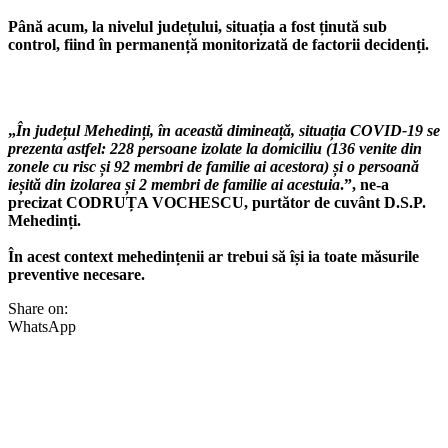
Până acum, la nivelul județului, situația a fost ținută sub
control, fiind în permanență monitorizată de factorii decidenți.
„
În județul Mehedinți, în această dimineață, situația COVID-19 se
prezenta astfel: 228 persoane izolate la domiciliu (136 venite din
zonele cu risc și 92 membri de familie ai acestora) și o persoană
ieșită din izolarea și 2 membri de familie ai acestuia
.”, ne-a
precizat CODRUȚA VOCHESCU, purtător de cuvânt D.S.P.
Mehedinți.
În acest context mehedințenii ar trebui să își ia toate măsurile
preventive necesare.
Share on:
WhatsApp