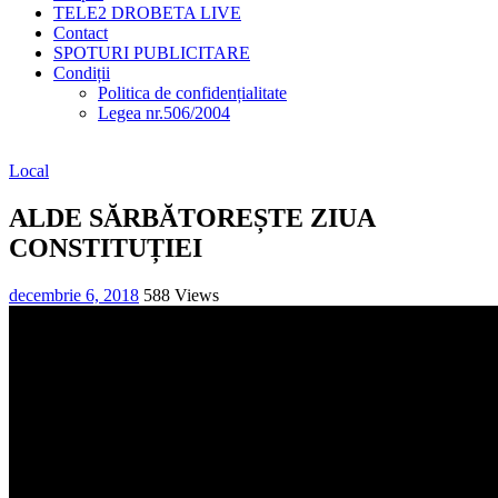
TELE2 DROBETA LIVE
Contact
SPOTURI PUBLICITARE
Condiții
Politica de confidențialitate
Legea nr.506/2004
Local
ALDE SĂRBĂTOREȘTE ZIUA
CONSTITUȚIEI
decembrie 6, 2018
588 Views