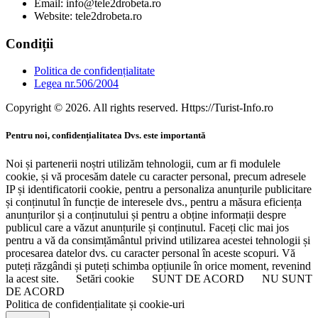
Email: info@tele2drobeta.ro
Website: tele2drobeta.ro
Condiții
Politica de confidențialitate
Legea nr.506/2004
Copyright © 2026. All rights reserved. Https://Turist-Info.ro
Pentru noi, confidențialitatea Dvs. este importantă
Noi și partenerii noștri utilizăm tehnologii, cum ar fi modulele
cookie, și vă procesăm datele cu caracter personal, precum adresele
IP și identificatorii cookie, pentru a personaliza anunțurile publicitare
și conținutul în funcție de interesele dvs., pentru a măsura eficiența
anunțurilor și a conținutului și pentru a obține informații despre
publicul care a văzut anunțurile și conținutul. Faceți clic mai jos
pentru a vă da consimțământul privind utilizarea acestei tehnologii și
procesarea datelor dvs. cu caracter personal în aceste scopuri. Vă
puteți răzgândi și puteți schimba opțiunile în orice moment, revenind
la acest site.
Setări cookie
SUNT DE ACORD
NU SUNT
DE ACORD
Politica de confidențialitate și cookie-uri