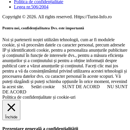
Politica de confidențialitate
Legea nr.506/2004
Copyright © 2026. All rights reserved. Https://Turist-Info.ro
Pentru noi, confidențialitatea Dvs. este importantă
Noi și partenerii noștri utilizăm tehnologii, cum ar fi modulele
cookie, și vă procesăm datele cu caracter personal, precum adresele
IP și identificatorii cookie, pentru a personaliza anunțurile publicitare
și conținutul în funcție de interesele dvs., pentru a măsura eficiența
anunțurilor și a conținutului și pentru a obține informații despre
publicul care a văzut anunțurile și conținutul. Faceți clic mai jos
pentru a vă da consimțământul privind utilizarea acestei tehnologii și
procesarea datelor dvs. cu caracter personal în aceste scopuri. Vă
puteți răzgândi și puteți schimba opțiunile în orice moment, revenind
la acest site.
Setări cookie
SUNT DE ACORD
NU SUNT
DE ACORD
Politica de confidențialitate și cookie-uri
Închide
Prezentare generală a confidențialității