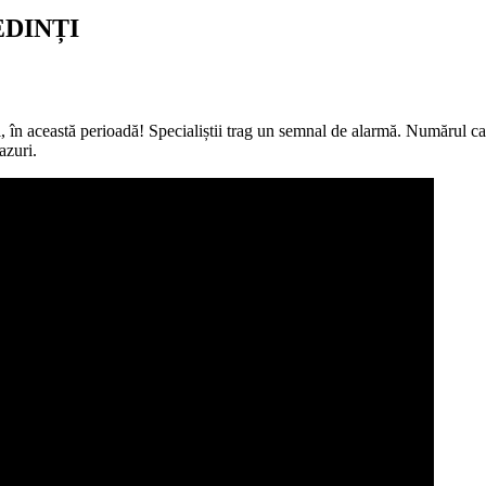
EDINȚI
i, în această perioadă! Specialiștii trag un semnal de alarmă. Numărul ca
azuri.