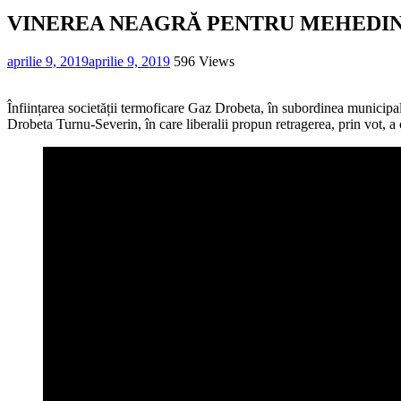
VINEREA NEAGRĂ PENTRU MEHEDIN
aprilie 9, 2019
aprilie 9, 2019
596 Views
Înființarea societății termoficare Gaz Drobeta, în subordinea municip
Drobeta Turnu-Severin, în care liberalii propun retragerea, prin vot, a 