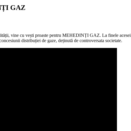
ȚI GAZ
alității, vine cu vești proaste pentru MEHEDINȚI GAZ. La finele acesei 
concesiunii distribuției de gaze, deținută de controversata societate.