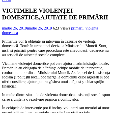
VICTIMELE VIOLENȚEI
DOMESTICE,AJUTATE DE PRIMĂRII
martie 26, 2019
martie 26, 2019
623 Views
primarii
,
violenta
domestica
Primăriile vor fi obligate să intervină în cazurile de violență
domestică. Totul: în urma unei decizii a Ministerului Muncii. Sunt,
însă, și primării pentru care procedura este anevoioasă, deoarece nu
au servicii de asistență sociale complete.
Victimele violenței domestice pot cere ajutorul administraţiei locale.
Primăriile au obligaţia de a înfiinţa echipe mobile de intervenţie,
conform unui ordin al Ministerului Muncii. Astfel, cei de la asistenţa
socială şi poliţiştii locali pot merge la domiciliul celor agresaţi şi pot
oferi consiliere, ajutor pentru găsirea unui adăpost şi chiar sprijin
financiar.
In multe dintre situatiile de violenta domestica, asistenţii sociali spun
că se ajunge la o rezolvare paşnică a conflictelor.
În echipele de intervenţie pot fi incluşi voluntari sau membri ai unor
organizaţii neguvernamentale care oferă servicii sociale.