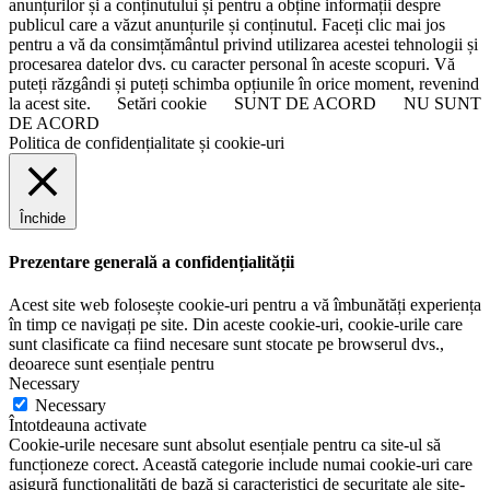
anunțurilor și a conținutului și pentru a obține informații despre
publicul care a văzut anunțurile și conținutul. Faceți clic mai jos
pentru a vă da consimțământul privind utilizarea acestei tehnologii și
procesarea datelor dvs. cu caracter personal în aceste scopuri. Vă
puteți răzgândi și puteți schimba opțiunile în orice moment, revenind
la acest site.
Setări cookie
SUNT DE ACORD
NU SUNT
DE ACORD
Politica de confidențialitate și cookie-uri
Închide
Prezentare generală a confidențialității
Acest site web folosește cookie-uri pentru a vă îmbunătăți experiența
în timp ce navigați pe site. Din aceste cookie-uri, cookie-urile care
sunt clasificate ca fiind necesare sunt stocate pe browserul dvs.,
deoarece sunt esențiale pentru
Necessary
Necessary
Întotdeauna activate
Cookie-urile necesare sunt absolut esențiale pentru ca site-ul să
funcționeze corect. Această categorie include numai cookie-uri care
asigură funcționalități de bază și caracteristici de securitate ale site-