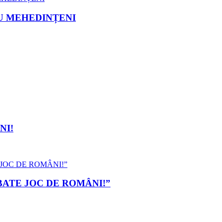
U MEHEDINȚENI
NI!
 BATE JOC DE ROMÂNI!”