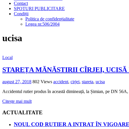
Contact
SPOTURI PUBLICITARE
Condiții
Politica de confidențialitate
Legea nr.506/2004
ucisa
Local
STAREȚA MĂNĂSTIRII CÎRJEI, UCISĂ
august 27, 2018
802 Views
accident
,
cirjei
,
stareta
,
ucisa
Accidentul rutier produs în această dimineață, la Șimian, pe DN 56A, 
Citește mai mult
ACTUALITATE
NOUL COD RUTIER A INTRAT ÎN VIGOARE