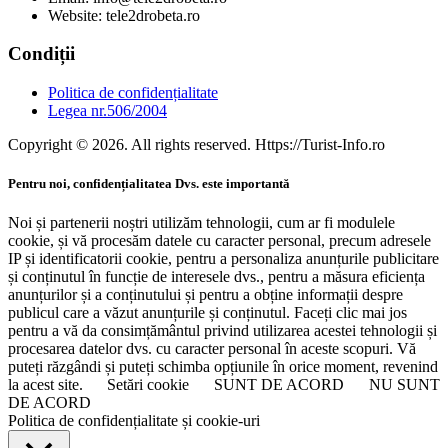
Website: tele2drobeta.ro
Condiții
Politica de confidențialitate
Legea nr.506/2004
Copyright © 2026. All rights reserved. Https://Turist-Info.ro
Pentru noi, confidențialitatea Dvs. este importantă
Noi și partenerii noștri utilizăm tehnologii, cum ar fi modulele
cookie, și vă procesăm datele cu caracter personal, precum adresele
IP și identificatorii cookie, pentru a personaliza anunțurile publicitare
și conținutul în funcție de interesele dvs., pentru a măsura eficiența
anunțurilor și a conținutului și pentru a obține informații despre
publicul care a văzut anunțurile și conținutul. Faceți clic mai jos
pentru a vă da consimțământul privind utilizarea acestei tehnologii și
procesarea datelor dvs. cu caracter personal în aceste scopuri. Vă
puteți răzgândi și puteți schimba opțiunile în orice moment, revenind
la acest site.
Setări cookie
SUNT DE ACORD
NU SUNT
DE ACORD
Politica de confidențialitate și cookie-uri