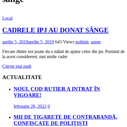
Local
CADRELE IPJ AU DONAT SÂNGE
aprilie 5, 2019
aprilie 5, 2019
643 Views
politisti
,
sange
Fiecare dintre noi poate da o mână de ajutor celor din jur. Pornind de
la acest considerent, mai multe cadre
Citește mai mult
ACTUALITATE
NOUL COD RUTIER A INTRAT ÎN
VIGOARE!
februarie 28, 2022
0
MII DE ȚIGARETE DE CONTRABANDĂ,
CONFISCATE DE POLIȚIȘTI