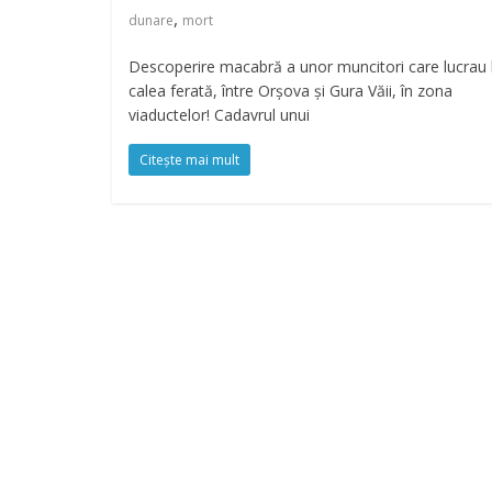
,
dunare
mort
Descoperire macabră a unor muncitori care lucrau 
calea ferată, între Orșova și Gura Văii, în zona
viaductelor! Cadavrul unui
Citește mai mult