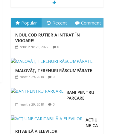
„DRAGOSTE ÎN
FĂURAR”
februarie 23,
2022
Popular
Recent
Comment
NOUL COD RUTIER A INTRAT ÎN
NOUL COD RUTIER A INTRAT ÎN
VIGOARE!
VIGOARE!
februarie 28, 2022
0
februarie 28, 2022
0
MALOVĂȚ, TERENURI RĂSCUMPĂRATE
martie 29, 2018
0
BANI PENTRU
PARCARE
martie 29, 2018
0
ACȚIU
NE CA
RITABILĂ A ELEVILOR