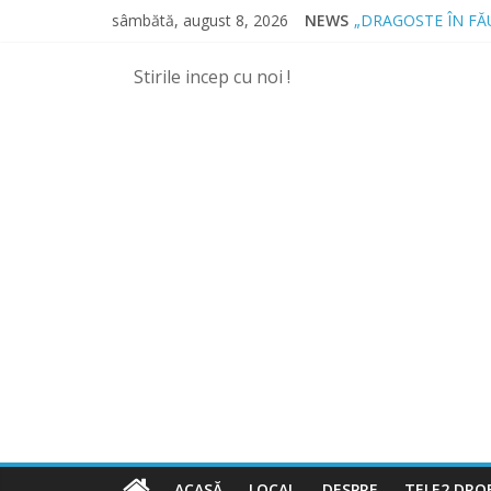
Skip
sâmbătă, august 8, 2026
NEWS
„DRAGOSTE ÎN FĂ
to
NOUL COD RUTIER 
content
MII DE ȚIGARETE
Stirile incep cu noi !
BĂUT, DROGAT ȘI
SPRIJIN FINANCIA
ACASĂ
LOCAL
DESPRE
TELE2 DRO