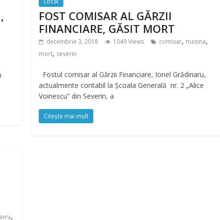
Local
,
FOST COMISAR AL GĂRZII
FINANCIARE, GĂSIT MORT
,
,
decembrie 3, 2018
1049 Views
comisar
masina
,
mort
severin
Fostul comisar al Gărzii Financiare, Ionel Grădinaru,
n
actualmente contabil la Școala Generală nr. 2 „Alice
Voinescu” din Severin, a
Citește mai mult
,
avru