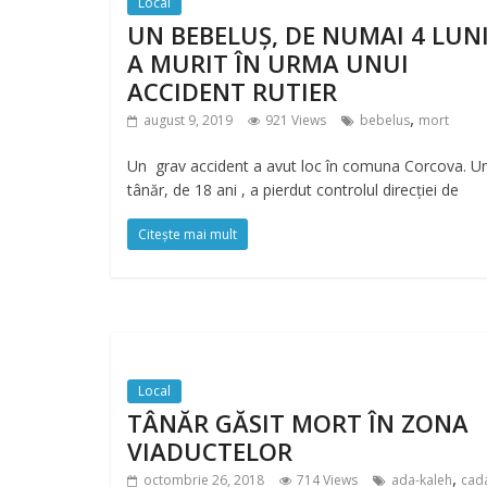
Local
UN BEBELUȘ, DE NUMAI 4 LUNI
A MURIT ÎN URMA UNUI
ACCIDENT RUTIER
,
august 9, 2019
921 Views
bebelus
mort
Un grav accident a avut loc în comuna Corcova. U
tânăr, de 18 ani , a pierdut controlul direcției de
Citește mai mult
Local
TÂNĂR GĂSIT MORT ÎN ZONA
VIADUCTELOR
,
octombrie 26, 2018
714 Views
ada-kaleh
cad