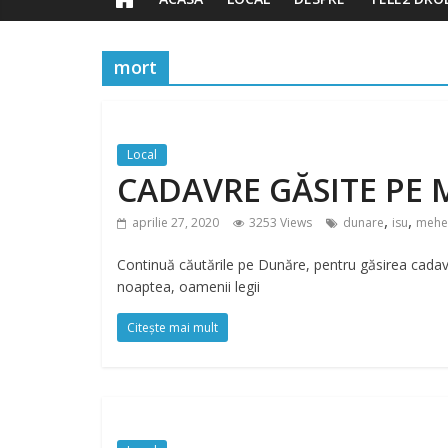
mort
Local
CADAVRE GĂSITE PE 
,
,
aprilie 27, 2020
3253 Views
dunare
isu
mehed
Continuă căutările pe Dunăre, pentru găsirea cadavre
noaptea, oamenii legii
Citește mai mult