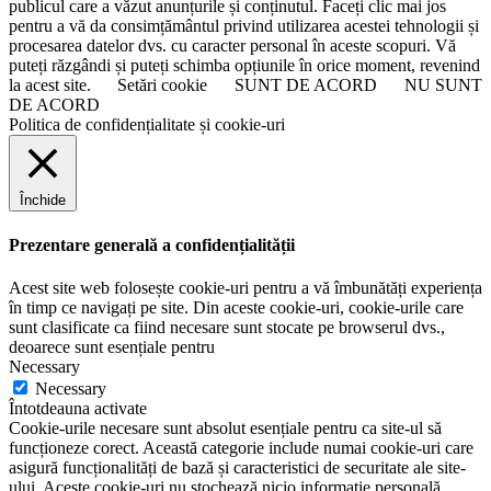
publicul care a văzut anunțurile și conținutul. Faceți clic mai jos
pentru a vă da consimțământul privind utilizarea acestei tehnologii și
procesarea datelor dvs. cu caracter personal în aceste scopuri. Vă
puteți răzgândi și puteți schimba opțiunile în orice moment, revenind
la acest site.
Setări cookie
SUNT DE ACORD
NU SUNT
DE ACORD
Politica de confidențialitate și cookie-uri
Închide
Prezentare generală a confidențialității
Acest site web folosește cookie-uri pentru a vă îmbunătăți experiența
în timp ce navigați pe site. Din aceste cookie-uri, cookie-urile care
sunt clasificate ca fiind necesare sunt stocate pe browserul dvs.,
deoarece sunt esențiale pentru
Necessary
Necessary
Întotdeauna activate
Cookie-urile necesare sunt absolut esențiale pentru ca site-ul să
funcționeze corect. Această categorie include numai cookie-uri care
asigură funcționalități de bază și caracteristici de securitate ale site-
ului. Aceste cookie-uri nu stochează nicio informație personală.