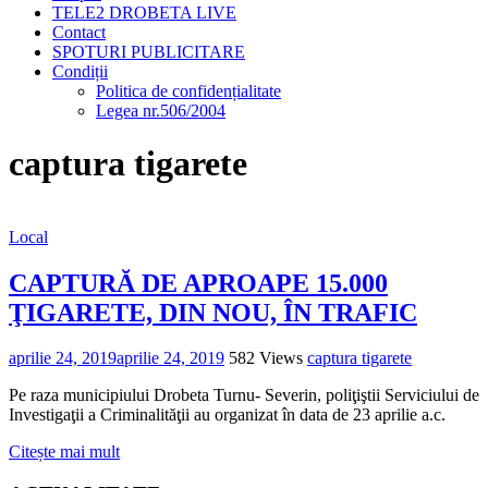
TELE2 DROBETA LIVE
Contact
SPOTURI PUBLICITARE
Condiții
Politica de confidențialitate
Legea nr.506/2004
captura tigarete
Local
CAPTURĂ DE APROAPE 15.000
ŢIGARETE, DIN NOU, ÎN TRAFIC
aprilie 24, 2019
aprilie 24, 2019
582 Views
captura tigarete
Pe raza municipiului Drobeta Turnu- Severin, poliţiştii Serviciului de
Investigaţii a Criminalităţii au organizat în data de 23 aprilie a.c.
Citește mai mult