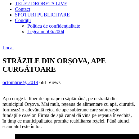
TELE2 DROBETA LIVE
Contact
SPOTURI PUBLICITARE
Condiții
Politica de confidențialitate
Legea nr.506/2004
Local
STRĂZILE DIN ORȘOVA, APE
CURGĂTOARE
octombrie 9, 2019
661 Views
Apa curge la liber de aproape o săptămână, pe o stradă din
municipiul Orșova. Mai mult, rețeaua de alimentare cu apă, ciuruită,
formează o adevărată rețea de ape subterane care subrezește
fundațiile caselor. Firma de apă-canal dă vina pe rețeaua învechită,
în timp ce municipalitatea promite reabilitarea rețelei. Până atunci
scandalul este în toi.