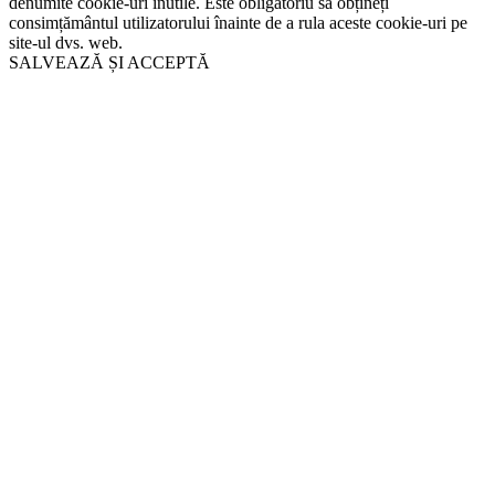
denumite cookie-uri inutile. Este obligatoriu să obțineți
consimțământul utilizatorului înainte de a rula aceste cookie-uri pe
site-ul dvs. web.
SALVEAZĂ ȘI ACCEPTĂ