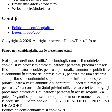
Email: info@tele2drobeta.ro
Website: tele2drobeta.ro
Condiții
Politica de confidențialitate
Legea nr.506/2004
Copyright © 2026. All rights reserved. Https://Turist-Info.ro
Pentru noi, confidențialitatea Dvs. este importantă
Noi și partenerii noștri utilizăm tehnologii, cum ar fi modulele
cookie, și vă procesăm datele cu caracter personal, precum adresele
IP și identificatorii cookie, pentru a personaliza anunțurile publicitare
și conținutul în funcție de interesele dvs., pentru a măsura eficiența
anunțurilor și a conținutului și pentru a obține informații despre
publicul care a văzut anunțurile și conținutul. Faceți clic mai jos
pentru a vă da consimțământul privind utilizarea acestei tehnologii și
procesarea datelor dvs. cu caracter personal în aceste scopuri. Vă
puteți răzgândi și puteți schimba opțiunile în orice moment, revenind
la acest site.
Setări cookie
SUNT DE ACORD
NU SUNT
DE ACORD
Politica de confidențialitate și cookie-uri