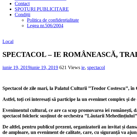
Contact
SPOTURI PUBLICITARE
Condiții
Politica de confidențialitate
Legea nr.506/2004
Local
SPECTACOL – IE ROMÂNEASCĂ, TRAD
iunie 19, 2019
iunie 19, 2019
621 Views
ie
,
spectacol
Spectacol de zile mari, la Palatul Culturii ’’Teodor Costescu’’, în
Astfel, toți cei interesați să participe la un evenimet complex și de
Evenimentul cultural, ce are ca scop promovarea iei românești, d
spectacol folcloric susținut de orchestra ’’Lăutarii Mehedințiului
De altfel, pentru publicul prezent, organizatorii au invitat și d
de amploare, un eveniment de calitate, care, cu siguranță va ajung