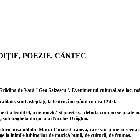
IȚIE, POEZIE, CÂNTEC
 Grădina de Vară ’’Geo Saizescu’’. Evenimentul cultural are loc, mâi
 calitate, sunt așteptați, la teatru, începând cu ora 12:00.
ar și a tradiției, prin muzică și poezie va debuta cum nu se poate
’’, sub bagheta dirijorului Nicolae Drăghia.
ansatorii ansamblului Maria Tănase-Craiova, care vor pune în scenă
e la inimile iubitorilor de muzică bună, de cultură, de frumos.