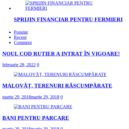
SPRIJIN FINANCIAR PENTRU FERMIERI
februarie 23, 2022
Popular
Recent
Comment
„DRAGOSTE ÎN FĂURAR”
NOUL COD RUTIER A INTRAT ÎN VIGOARE!
februarie 23, 2022
februarie 28, 2022
0
NOUL COD RUTIER A INTRAT ÎN
VIGOARE!
MALOVĂȚ, TERENURI RĂSCUMPĂRATE
februarie 28, 2022
0
martie 29, 2018
martie 29, 2018
0
BANI PENTRU PARCARE
martie 29, 2018
martie 29, 2018
0