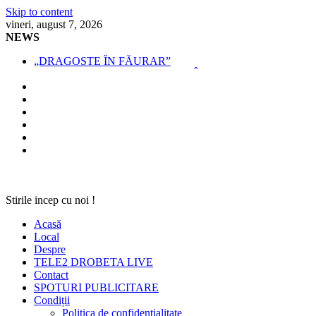
Skip to content
vineri, august 7, 2026
NEWS
„DRAGOSTE ÎN FĂURAR”
NOUL COD RUTIER A INTRAT ÎN VIGOARE!
MII DE ȚIGARETE DE CONTRABANDĂ,
CONFISCATE DE POLIȚIȘTI
BĂUT, DROGAT ȘI FĂRĂ PERMIS, LA VOLAN
SPRIJIN FINANCIAR PENTRU FERMIERI
Stirile incep cu noi !
Acasă
Local
Despre
TELE2 DROBETA LIVE
Contact
SPOTURI PUBLICITARE
Condiții
Politica de confidențialitate