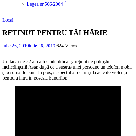
Legea nr.506/2004
Local
REȚINUT PENTRU TÂLHĂRIE
iulie 26, 2019
iulie 26, 2019
624 Views
Un tânăr de 22 ani a fost identificat și reținut de polițiștii
mehedințeni! Asta: după ce a sustras unei persoane un telefon mobil
și o sumă de bani. În plus, suspectul a recurs și la acte de violență
pentru a intra în posesia bunurilor.