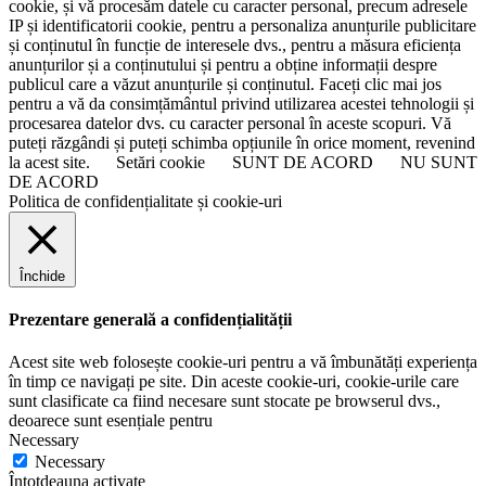
cookie, și vă procesăm datele cu caracter personal, precum adresele
IP și identificatorii cookie, pentru a personaliza anunțurile publicitare
și conținutul în funcție de interesele dvs., pentru a măsura eficiența
anunțurilor și a conținutului și pentru a obține informații despre
publicul care a văzut anunțurile și conținutul. Faceți clic mai jos
pentru a vă da consimțământul privind utilizarea acestei tehnologii și
procesarea datelor dvs. cu caracter personal în aceste scopuri. Vă
puteți răzgândi și puteți schimba opțiunile în orice moment, revenind
la acest site.
Setări cookie
SUNT DE ACORD
NU SUNT
DE ACORD
Politica de confidențialitate și cookie-uri
Închide
Prezentare generală a confidențialității
Acest site web folosește cookie-uri pentru a vă îmbunătăți experiența
în timp ce navigați pe site. Din aceste cookie-uri, cookie-urile care
sunt clasificate ca fiind necesare sunt stocate pe browserul dvs.,
deoarece sunt esențiale pentru
Necessary
Necessary
Întotdeauna activate