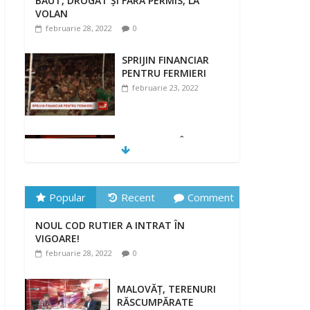
BĂUT, DROGAT ȘI FĂRĂ PERMIS, LA
VOLAN
februarie 28, 2022
0
SPRIJIN FINANCIAR
PENTRU FERMIERI
februarie 23, 2022
„DRAGOSTE ÎN
FĂURAR”
februarie 23, 2022
Popular
Recent
Comment
NOUL COD RUTIER A INTRAT ÎN
NOUL COD RUTIER A INTRAT ÎN
VIGOARE!
VIGOARE!
februarie 28, 2022
0
februarie 28, 2022
0
MALOVĂȚ, TERENURI
RĂSCUMPĂRATE