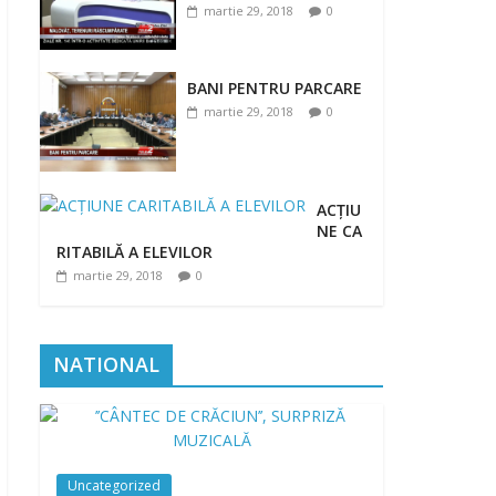
martie 29, 2018
0
BANI PENTRU PARCARE
martie 29, 2018
0
ACȚIU
NE CA
RITABILĂ A ELEVILOR
martie 29, 2018
0
NATIONAL
Uncategorized