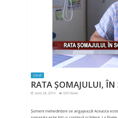
Local
RATA ȘOMAJULUI, ÎN
iunie 28, 2019
630 Views
Șomerii mehedințeni se angajează! Aceasta este c
șomajului este într-o continuă scădere. La finele 