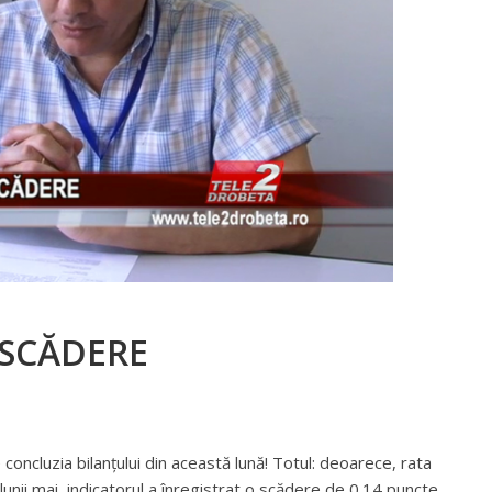
 SCĂDERE
oncluzia bilanțului din această lună! Totul: deoarece, rata
lunii mai, indicatorul a înregistrat o scădere de 0.14 puncte