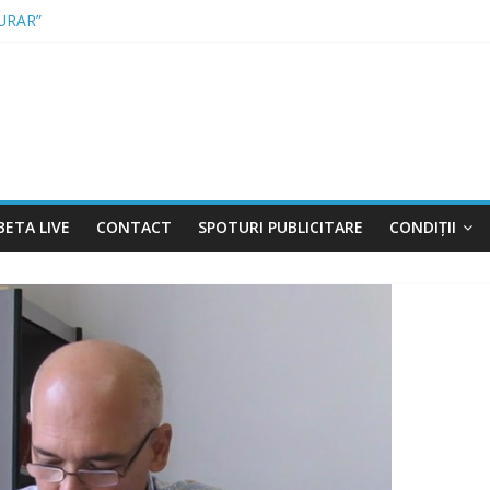
URAR”
A INTRAT ÎN VIGOARE!
 DE CONTRABANDĂ, CONFISCATE DE POLIȚIȘTI
 FĂRĂ PERMIS, LA VOLAN
R PENTRU FERMIERI
BETA LIVE
CONTACT
SPOTURI PUBLICITARE
CONDIȚII