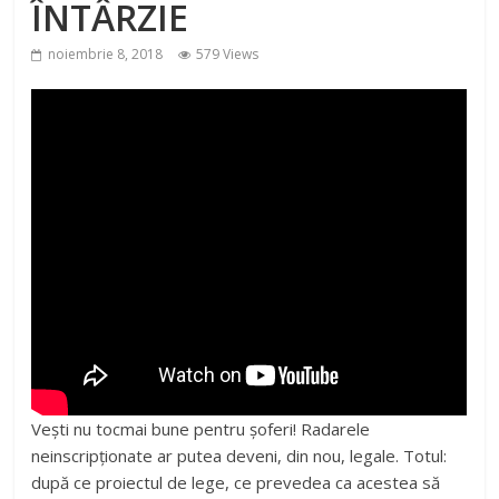
ÎNTÂRZIE
noiembrie 8, 2018
579 Views
Vești nu tocmai bune pentru șoferi! Radarele
neinscripționate ar putea deveni, din nou, legale. Totul:
după ce proiectul de lege, ce prevedea ca acestea să