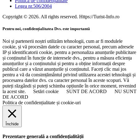
Politica de confidențialitate
Legea nr.506/2004
Copyright © 2026. All rights reserved. Https://Turist-Info.ro
Pentru noi, confidențialitatea Dvs. este importantă
Noi și partenerii noștri utilizăm tehnologii, cum ar fi modulele
cookie, și vă procesăm datele cu caracter personal, precum adresele
IP și identificatorii cookie, pentru a personaliza anunțurile publicitare
și conținutul în funcție de interesele dvs., pentru a măsura eficiența
anunțurilor și a conținutului și pentru a obține informații despre
publicul care a văzut anunțurile și conținutul. Faceți clic mai jos
pentru a vă da consimțământul privind utilizarea acestei tehnologii și
procesarea datelor dvs. cu caracter personal în aceste scopuri. Vă
puteți răzgândi și puteți schimba opțiunile în orice moment, revenind
la acest site.
Setări cookie
SUNT DE ACORD
NU SUNT
DE ACORD
Politica de confidențialitate și cookie-uri
Închide
Prezentare generală a confidențialității