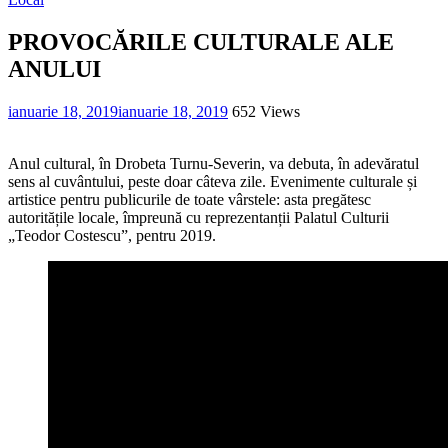
PROVOCĂRILE CULTURALE ALE
ANULUI
ianuarie 18, 2019
ianuarie 18, 2019
652 Views
Anul cultural, în Drobeta Turnu-Severin, va debuta, în adevăratul
sens al cuvântului, peste doar câteva zile. Evenimente culturale și
artistice pentru publicurile de toate vârstele: asta pregătesc
autoritățile locale, împreună cu reprezentanții Palatul Culturii
„Teodor Costescu”, pentru 2019.