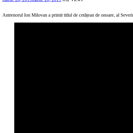
Antrenorul Ion Milovan a primit titlul de cetățean de onoare, al Severinu