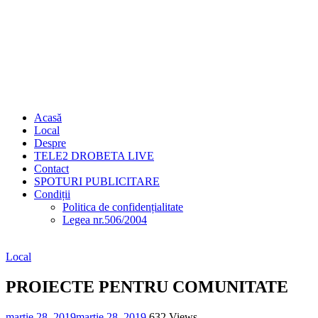
Acasă
Local
Despre
TELE2 DROBETA LIVE
Contact
SPOTURI PUBLICITARE
Condiții
Politica de confidențialitate
Legea nr.506/2004
Local
PROIECTE PENTRU COMUNITATE
martie 28, 2019
martie 28, 2019
632 Views