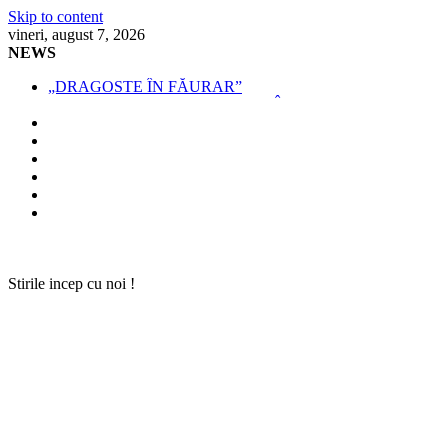
Skip to content
vineri, august 7, 2026
NEWS
„DRAGOSTE ÎN FĂURAR”
NOUL COD RUTIER A INTRAT ÎN VIGOARE!
MII DE ȚIGARETE DE CONTRABANDĂ, CONFISCATE 
BĂUT, DROGAT ȘI FĂRĂ PERMIS, LA VOLAN
SPRIJIN FINANCIAR PENTRU FERMIERI
Stirile incep cu noi !