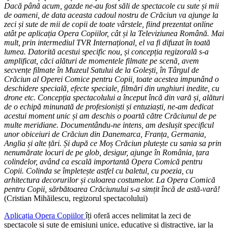
Dacă până acum, gazde ne-au fost săli de spectacole cu sute și mii
de oameni, de data aceasta cadoul nostru de Crăciun va ajunge la
zeci și sute de mii de copii de toate vârstele, fiind prezentat online
atât pe aplicația Opera Copiilor, cât și la Televiziunea Română. Mai
mult, prin intermediul TVR Internațional, el va fi difuzat în toată
lumea. Datorită acestui specific nou, și concepția regizorală s-a
amplificat, căci alături de momentele filmate pe scenă, avem
secvențe filmate în Muzeul Satului de la Golești, în Târgul de
Crăciun al Operei Comice pentru Copii, toate acestea impunând o
deschidere specială, efecte speciale, filmări din unghiuri inedite, cu
drone etc. Concepția spectacolului a început încă din vară și, alături
de o echipă minunată de profesioniști și entuziaști, ne-am dedicat
acestui moment unic și am deschis o poartă către Crăciunul de pe
multe meridiane. Documentându-ne intens, am deslușit specificul
unor obiceiuri de Crăciun din Danemarca, Franța, Germania,
Anglia și alte țări. Și după ce Moș Crăciun plutește cu sania sa prin
nenumărate locuri de pe glob, desigur, ajunge în România, țara
colindelor, având ca escală importantă Opera Comică pentru
Copii. Colinda se împletește astfel cu baletul, cu poezia, cu
arhitectura decorurilor și culoarea costumelor. La Opera Comică
pentru Copii, sărbătoarea Crăciunului s-a simțit încă de astă-vară!
(Cristian Mihăilescu, regizorul spectacolului)
Aplicația Opera Copiilor
îți oferă acces nelimitat la zeci de
spectacole și sute de emisiuni unice, educative și distractive, iar la