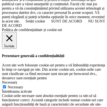
publicul care a văzut anunțurile și conținutul. Faceți clic mai jos
pentru a vă da consimțământul privind utilizarea acestei tehnologii și
procesarea datelor dvs. cu caracter personal în aceste scopuri. Vă
puteți răzgândi și puteți schimba opțiunile în orice moment, revenind
la acest site.
Setări cookie
SUNT DE ACORD
NU SUNT
DE ACORD
Politica de confidențialitate și cookie-uri
Închide
Prezentare generală a confidențialității
Acest site web folosește cookie-uri pentru a vă îmbunătăți experiența
în timp ce navigați pe site. Din aceste cookie-uri, cookie-urile care
sunt clasificate ca fiind necesare sunt stocate pe browserul dvs.,
deoarece sunt esențiale pentru
Necessary
Necessary
Întotdeauna activate
Cookie-urile necesare sunt absolut esențiale pentru ca site-ul să
funcționeze corect. Această categorie include numai cookie-uri care
asigură funcționalități de bază și caracteristici de securitate ale site-