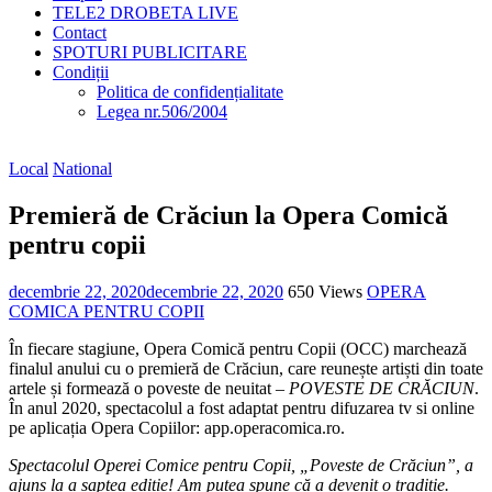
TELE2 DROBETA LIVE
Contact
SPOTURI PUBLICITARE
Condiții
Politica de confidențialitate
Legea nr.506/2004
Local
National
Premieră de Crăciun la Opera Comică
pentru copii
decembrie 22, 2020
decembrie 22, 2020
650 Views
OPERA
COMICA PENTRU COPII
În fiecare stagiune, Opera Comică pentru Copii (OCC) marchează
finalul anului cu o premieră de Crăciun, care reunește artiști din toate
artele și formează o poveste de neuitat –
POVESTE DE CRĂCIUN
.
În anul 2020, spectacolul a fost adaptat pentru difuzarea tv si online
pe aplicația Opera Copiilor: app.operacomica.ro.
Spectacolul Operei Comice pentru Copii, „Poveste de Crăciun”, a
ajuns la a șaptea ediție! Am putea spune că a devenit o tradiție.