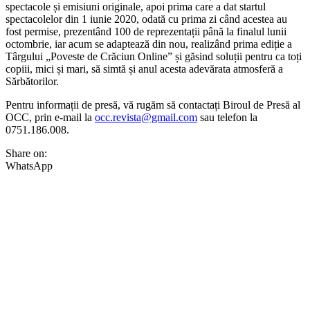
spectacole și emisiuni originale, apoi prima care a dat startul
spectacolelor din 1 iunie 2020, odată cu prima zi când acestea au
fost permise, prezentând 100 de reprezentații până la finalul lunii
octombrie, iar acum se adaptează din nou, realizând prima ediție a
Târgului „Poveste de Crăciun Online” și găsind soluții pentru ca toți
copiii, mici și mari, să simtă și anul acesta adevărata atmosferă a
Sărbătorilor.
Pentru informații de presă, vă rugăm să contactați Biroul de Presă al
OCC, prin e-mail la
occ.revista@gmail.com
sau telefon la
0751.186.008.
Share on:
WhatsApp