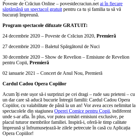
Poveste de Crăciun Online – povestdecraciun.net
ai în fiecare
săptămână un spectacol gratuit
pentru ca tu și familia ta să vă
bucurați împreună.
Program spectacole difuzate GRATUIT:
24 decembrie 2020 – Poveste de Crăciun 2020,
Premieră
27 decembrie 2020 – Baletul Spărgătorul de Nuci
30 decembrie 2020 – Show de Revelion – Emisiune de Revelion
pentru Copii,
Premieră
02 ianuarie 2021 – Concert de Anul Nou, Premieră
Cardul Cadou Opera Copiilor
Acum îți este ușor să-i surprinzi pe cei dragi – rude sau prieteni – cu
un dar care să aducă bucurie întregii familii: Cardul Cadou Opera
Copiilor, cu valabilitate de până la un an! Vor avea acces nelimitat la
spectacolele din stagiunea
Operei Comice pentru Copii
, indiferent
unde s-ar afla. În plus, vor putea urmări emisiuni exclusive, pe
placul tuturor membrilor familiei. Inspiră-i, oferă-le timp calitate
împreună și înfrumusețează-le zilele petrecute în casă cu Aplicația
Opera Copiilor!