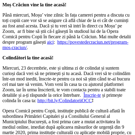
Moș Crăciun vine la tine acasă!
Până miercuri, Moșu’ vine zilnic în fața camerei pentru a discuta cu
toți copiii care vor să se asigure că află chiar de la ei cât de cuminți
au fost anul acesta. Dacă și tu vrei să intri în direct cu Moșu’ pe
Zoom, ar fi bine să știi că-l găsești în studioul lui de la Opera
Comică pentru Copii în fiecare zi până la Crăciun. Mai multe detalii
despre program găsești
aici
:
https://povestedecraciun.net/program-
mos-craciun/
.
Colindători la tine acasă!
Miercuri, 23 decembrie, este și ultima zi de colindat și suntem
curioși dacă vrei să ne primești și tu acasă. Dacă vrei să te colindăm
într-un mod inedit, înscrie-te pentru ca noi să știm când te-ai bucura
cel mai tare să venim. Vom veni în casa ta cu ajutorul platformei
Zoom, iar în urma înscrierii, te vom contacta pentru a stabili toate
detaliile și a-ți răspunde la orice întrebare.
Înscrie-te
și primește
colinda în casa ta:
http://bit.ly/ColindatoriiOCC
!
Opera Comică pentru Copii, instituție publică de cultură aflată în
subordinea Primăriei Capitalei și a Consiliului General al
Municipiului București, a fost prima care a mutat activitatea în
mediul online, imediat după aplicarea măsurilor de urgență din 9
martie 2020, prima instituție culturală cu aplicație mobilă proprie, cu