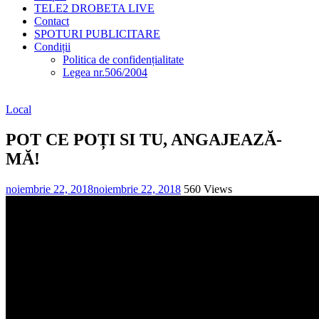
TELE2 DROBETA LIVE
Contact
SPOTURI PUBLICITARE
Condiții
Politica de confidențialitate
Legea nr.506/2004
Local
POT CE POȚI SI TU, ANGAJEAZĂ-
MĂ!
noiembrie 22, 2018
noiembrie 22, 2018
560 Views