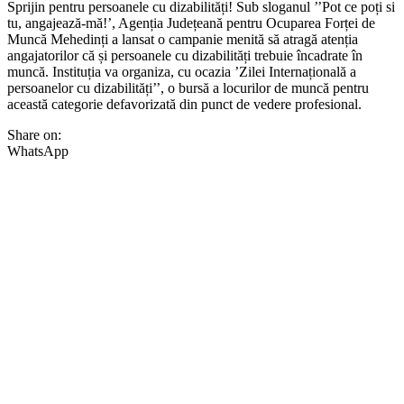
Sprijin pentru persoanele cu dizabilități! Sub sloganul ’’Pot ce poți si
tu, angajează-mă!’, Agenția Județeană pentru Ocuparea Forței de
Muncă Mehedinți a lansat o campanie menită să atragă atenția
angajatorilor că și persoanele cu dizabilități trebuie încadrate în
muncă. Instituția va organiza, cu ocazia ’Zilei Internațională a
persoanelor cu dizabilități’’, o bursă a locurilor de muncă pentru
această categorie defavorizată din punct de vedere profesional.
Share on:
WhatsApp