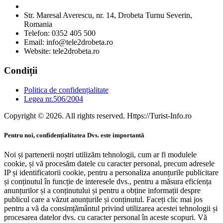
Str. Maresal Averescu, nr. 14, Drobeta Turnu Severin,
Romania
Telefon: 0352 405 500
Email: info@tele2drobeta.ro
Website: tele2drobeta.ro
Condiții
Politica de confidențialitate
Legea nr.506/2004
Copyright © 2026. All rights reserved. Https://Turist-Info.ro
Pentru noi, confidențialitatea Dvs. este importantă
Noi și partenerii noștri utilizăm tehnologii, cum ar fi modulele
cookie, și vă procesăm datele cu caracter personal, precum adresele
IP și identificatorii cookie, pentru a personaliza anunțurile publicitare
și conținutul în funcție de interesele dvs., pentru a măsura eficiența
anunțurilor și a conținutului și pentru a obține informații despre
publicul care a văzut anunțurile și conținutul. Faceți clic mai jos
pentru a vă da consimțământul privind utilizarea acestei tehnologii și
procesarea datelor dvs. cu caracter personal în aceste scopuri. Vă