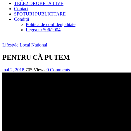
TELE2 DROBETA LIVE
Contact
SPOTURI PUBLICITARE
Condiții
Politica de confidențialitate
Legea nr.506/2004
Lifestyle
Local
National
PENTRU CĂ PUTEM
mai 2, 2018
705 Views
0 Comments