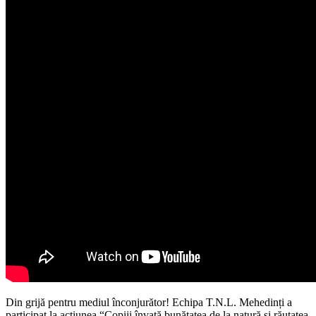
Din grijă pentru mediul înconjurător! Echipa T.N.L. Mehedinți a
participat la acțiunea “Copiii învață bunătatea de la natură și răutatea