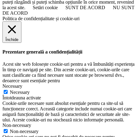
puteți răzgândi și puteți schimba opțiunile în orice moment, revenind
la acest site.
Setări cookie
SUNT DE ACORD
NU SUNT
DE ACORD
Politica de confidențialitate și cookie-uri
Închide
Prezentare generală a confidențialității
Acest site web folosește cookie-uri pentru a vă îmbunătăți experiența
în timp ce navigați pe site. Din aceste cookie-uri, cookie-urile care
sunt clasificate ca fiind necesare sunt stocate pe browserul dvs.,
deoarece sunt esențiale pentru
Necessary
Necessary
Întotdeauna activate
Cookie-urile necesare sunt absolut esențiale pentru ca site-ul să
funcționeze corect. Această categorie include numai cookie-uri care
asigură funcționalități de bază și caracteristici de securitate ale site-
ului. Aceste cookie-uri nu stochează nicio informație personală.
Non-necessary
Non-necessary
Orice cookie-uri care nu pot fi deosebit de necesare pentru