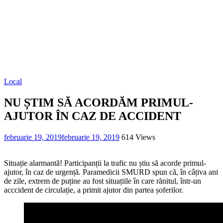
Local
NU ȘTIM SĂ ACORDĂM PRIMUL-
AJUTOR ÎN CAZ DE ACCIDENT
februarie 19, 2019
februarie 19, 2019
614 Views
Situație alarmantă! Participanții la trafic nu știu să acorde primul-
ajutor, în caz de urgență. Paramedicii SMURD spun că, în câțiva ani
de zile, extrem de puține au fost situațiile în care rănitul, într-un
acccident de circulație, a primit ajutor din partea șoferilor.