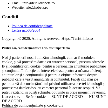
Email: info@tele2drobeta.ro
Website: tele2drobeta.ro
Condiții
Politica de confidențialitate
Legea nr.506/2004
Copyright © 2026. All rights reserved. Https://Turist-Info.ro
Pentru noi, confidențialitatea Dvs. este importantă
Noi și partenerii noștri utilizăm tehnologii, cum ar fi modulele
cookie, și vă procesăm datele cu caracter personal, precum adresele
IP și identificatorii cookie, pentru a personaliza anunțurile publicitare
și conținutul în funcție de interesele dvs., pentru a măsura eficiența
anunțurilor și a conținutului și pentru a obține informații despre
publicul care a văzut anunțurile și conținutul. Faceți clic mai jos
pentru a vă da consimțământul privind utilizarea acestei tehnologii și
procesarea datelor dvs. cu caracter personal în aceste scopuri. Vă
puteți răzgândi și puteți schimba opțiunile în orice moment, revenind
la acest site.
Setări cookie
SUNT DE ACORD
NU SUNT
DE ACORD
Politica de confidențialitate și cookie-uri