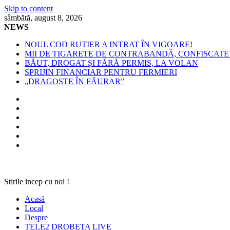
Skip to content
sâmbătă, august 8, 2026
NEWS
NOUL COD RUTIER A INTRAT ÎN VIGOARE!
MII DE ȚIGARETE DE CONTRABANDĂ, CONFISCATE 
BĂUT, DROGAT ȘI FĂRĂ PERMIS, LA VOLAN
SPRIJIN FINANCIAR PENTRU FERMIERI
„DRAGOSTE ÎN FĂURAR”
Stirile incep cu noi !
Acasă
Local
Despre
TELE2 DROBETA LIVE