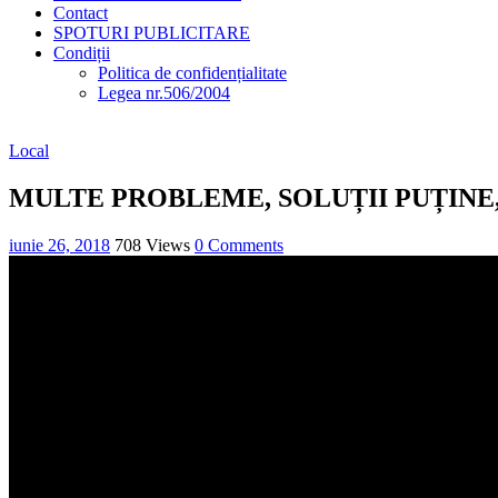
Contact
SPOTURI PUBLICITARE
Condiții
Politica de confidențialitate
Legea nr.506/2004
Local
MULTE PROBLEME, SOLUȚII PUȚINE
iunie 26, 2018
708 Views
0 Comments