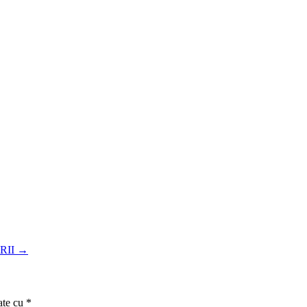
RII
→
ate cu
*