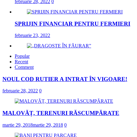
februarie 28, 2022
0
SPRIJIN FINANCIAR PENTRU FERMIERI
februarie 23, 2022
Popular
„DRAGOSTE ÎN FĂURAR”
Recent
Comment
februarie 23, 2022
NOUL COD RUTIER A INTRAT ÎN VIGOARE!
NOUL COD RUTIER A INTRAT ÎN VIGOARE
februarie 28, 2022
0
februarie 28, 2022
0
MALOVĂȚ, TERENURI RĂSCUMPĂRATE
martie 29, 2018
martie 29, 2018
0