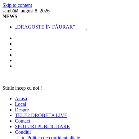
Skip to content
sâmbătă, august 8, 2026
NEWS
„DRAGOSTE ÎN FĂURAR”
NOUL COD RUTIER A INTRAT ÎN VIGOARE!
MII DE ȚIGARETE DE CONTRABANDĂ, CONFISCATE 
BĂUT, DROGAT ȘI FĂRĂ PERMIS, LA VOLAN
SPRIJIN FINANCIAR PENTRU FERMIERI
Stirile incep cu noi !
Acasă
Local
Despre
TELE2 DROBETA LIVE
Contact
SPOTURI PUBLICITARE
Condiții
Politica de confidențialitate