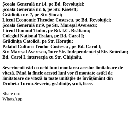
Școala Generală nr.14, pe Bd. Revoluției;
Școala Generală nr. 6, pe Str. Kiseleff;
Grădinița nr. 7, pe Str. Șincai;
Liceul Economic Theodor Costescu, pe Bd. Revoluției;
Școala Generală nr.9, pe Str. Mareșal Averescu;
Liceul Domnul Tudor, pe Bd. I.C. Brătianu;
Colegiul Național Traian, pe Bd. Carol I;
Grădinița Catolică, pe Str. Horațiu;
Palatul Culturii Teodor Costescu , pe Bd. Carol I;
Str. Mareșal Averescu, între Str. Independenței și Str. Smîrdan;
Bd. Carol I, intersecția cu Str. Chișinău.
Severinenii văd cu ochi buni montarea acestor limitatoare de
viteză. Până la finele acestei luni vor fi montate astfel de
limitatoare de viteză la toate unitățile de învățământ din
Drobeta Turnu-Severin, grădinițe, școli, licee.
Share on:
WhatsApp