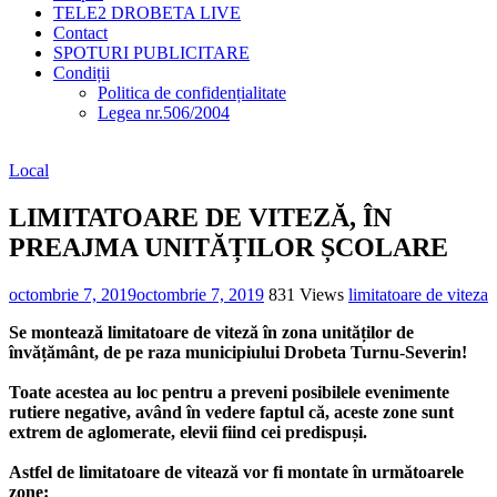
TELE2 DROBETA LIVE
Contact
SPOTURI PUBLICITARE
Condiții
Politica de confidențialitate
Legea nr.506/2004
Local
LIMITATOARE DE VITEZĂ, ÎN
PREAJMA UNITĂȚILOR ȘCOLARE
octombrie 7, 2019
octombrie 7, 2019
831 Views
limitatoare de viteza
Se montează limitatoare de viteză în zona unităților de
învățământ, de pe raza municipiului Drobeta Turnu-Severin!
Toate acestea au loc pentru a preveni posibilele evenimente
rutiere negative, având în vedere faptul că, aceste zone sunt
extrem de aglomerate, elevii fiind cei predispuși.
Astfel de limitatoare de vitează vor fi montate în următoarele
zone: