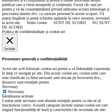
anunțurilor și a conținutului și pentru a obține informații despre
publicul care a văzut anunțurile și conținutul. Faceți clic mai jos
pentru a vă da consimțământul privind utilizarea acestei tehnologii și
procesarea datelor dvs. cu caracter personal în aceste scopuri. Vă
puteți răzgândi și puteți schimba opțiunile în orice moment, revenind
la acest site.
Setări cookie
SUNT DE ACORD
NU SUNT
DE ACORD
Politica de confidențialitate și cookie-uri
Închide
Prezentare generală a confidențialității
Acest site web folosește cookie-uri pentru a vă îmbunătăți experiența
în timp ce navigați pe site. Din aceste cookie-uri, cookie-urile care
sunt clasificate ca fiind necesare sunt stocate pe browserul dvs.,
deoarece sunt esențiale pentru
Necessary
Necessary
Întotdeauna activate
Cookie-urile necesare sunt absolut esențiale pentru ca site-ul să
funcționeze corect. Această categorie include numai cookie-uri care
asigură funcționalități de bază și caracteristici de securitate ale site-